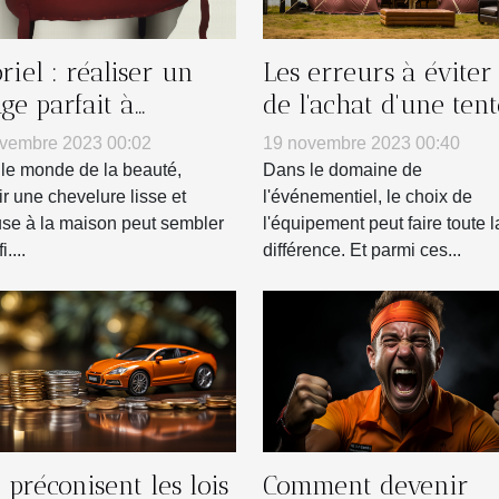
riel : réaliser un
Les erreurs à éviter 
age parfait à
de l'achat d'une tent
icile
gonflable pour votr
vembre 2023 00:02
19 novembre 2023 00:40
entreprise
le monde de la beauté,
Dans le domaine de
ir une chevelure lisse et
l'événementiel, le choix de
se à la maison peut sembler
l'équipement peut faire toute l
....
différence. Et parmi ces...
préconisent les lois
Comment devenir