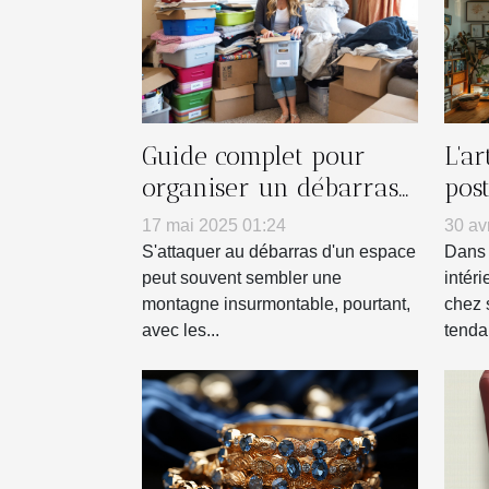
Guide complet pour
L'a
organiser un débarras
pos
efficace de votre espace
mur
17 mai 2025 01:24
30 av
S'attaquer au débarras d'un espace
Dans 
peut souvent sembler une
intéri
montagne insurmontable, pourtant,
chez 
avec les...
tenda