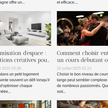
gne offre un...
et efficace....
misation d'espace :
Comment choisir en
utions créatives pour
un cours débutant 
its logements
intermédiaire en ta
t 2025 03:38
20 juillet 2025 01:22
?
 dans un petit logement
Choisir le bon niveau de cour
sente souvent un défi lorsqu'il
tango peut sembler complexe
t d'optimiser chaque
de nombreux passionnés. Que
ètre...
soit...