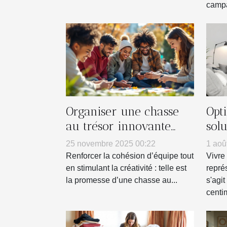
campa
Organiser une chasse
Opti
au trésor innovante
sol
pour renforcer l'esprit
pet
25 novembre 2025 00:22
1 aoû
d'équipe
Renforcer la cohésion d’équipe tout
Vivre
en stimulant la créativité : telle est
repré
la promesse d’une chasse au...
s'agi
centim