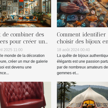
rt de combiner des
Comment identifier 
ters pour créer un
choisir des bijoux e
 de galerie chez soi
vraies pierres
ril 2025 11:00
18 août 2024 00:40
naturelles
le monde de la décoration
La quête de bijoux authentiqu
eure, créer un mur de galerie
élégants est une passion par
soi est devenu une
par de nombreux amateurs de
nce...
gemmes et...