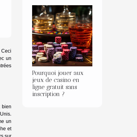
. Ceci
vec un
trées
Pourquoi jouer aux
jeux de casino en
ligne gratuit sans
inscription ?
 bien
Unis.
me un
he et
rs sur