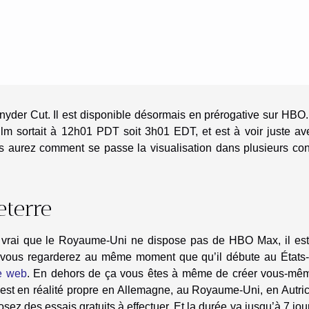
Snyder Cut. Il est disponible désormais en prérogative sur HBO
film sortait à 12h01 PDT soit 3h01 EDT, et est à voir juste a
 aurez comment se passe la visualisation dans plusieurs con
eterre
t vrai que le Royaume-Uni ne dispose pas de HBO Max, il est
ue vous regarderez au même moment que qu’il débute au États-
te web
. En dehors de ça vous êtes à même de créer vous-mê
est en réalité propre en Allemagne, au Royaume-Uni, en Autric
posez des essais gratuits à effectuer. Et la durée va jusqu’à 7 jou