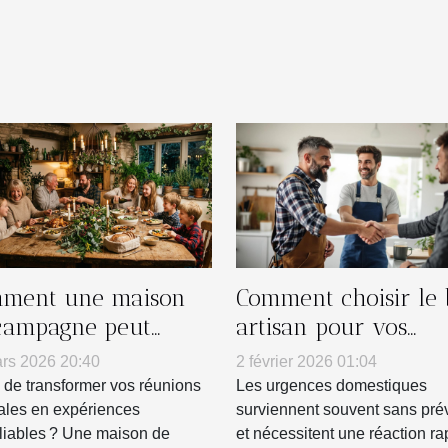
ment une maison
Comment choisir le
campagne peut
artisan pour vos
nsformer vos
urgences domestiqu
rs 2026 20:40
2 février 2026 01:04
nions familiales ?
 de transformer vos réunions
Les urgences domestiques
iales en expériences
surviennent souvent sans pré
liables ? Une maison de
et nécessitent une réaction ra