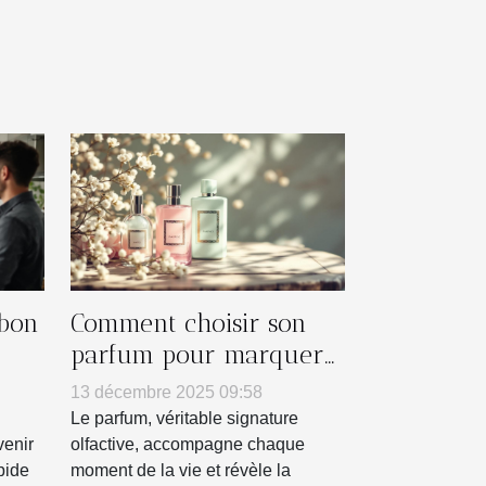
 bon
Comment choisir son
parfum pour marquer
es ?
chaque saison ?
13 décembre 2025 09:58
Le parfum, véritable signature
venir
olfactive, accompagne chaque
pide
moment de la vie et révèle la