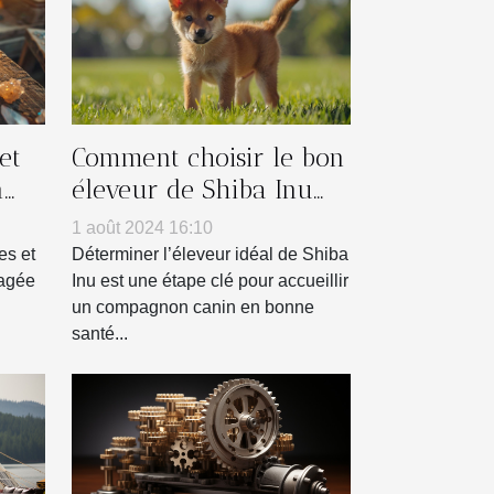
et
Comment choisir le bon
n
éleveur de Shiba Inu
pour vous
1 août 2024 16:10
es et
Déterminer l’éleveur idéal de Shiba
tagée
Inu est une étape clé pour accueillir
un compagnon canin en bonne
santé...