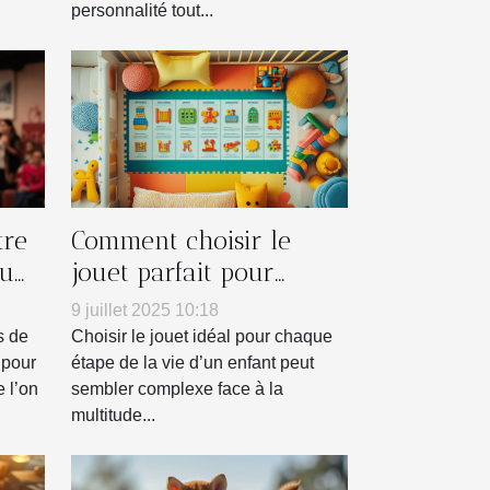
personnalité tout...
tre
Comment choisir le
ou
jouet parfait pour
ngo
chaque âge ?
9 juillet 2025 10:18
s de
Choisir le jouet idéal pour chaque
 pour
étape de la vie d’un enfant peut
 l’on
sembler complexe face à la
multitude...