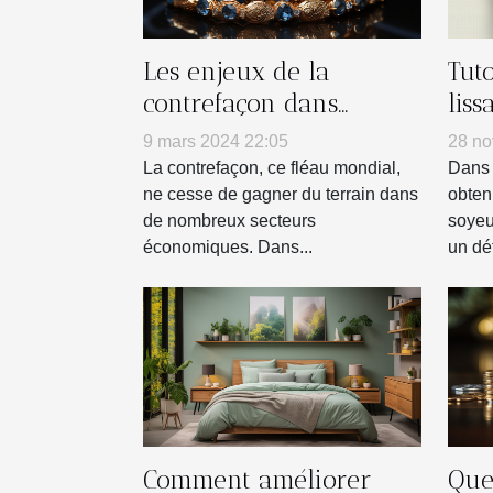
Les enjeux de la
Tuto
contrefaçon dans
liss
l'industrie de la
dom
9 mars 2024 22:05
28 no
bijouterie
La contrefaçon, ce fléau mondial,
Dans 
ne cesse de gagner du terrain dans
obten
de nombreux secteurs
soyeu
économiques. Dans...
un défi
Comment améliorer
Que 