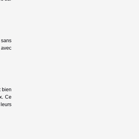
 sans
r avec
x bien
x. Ce
 leurs