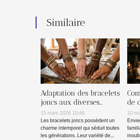
Similaire
Adaptation des bracelets
Com
joncs aux diverses
de 
personnalités
tra
15 mars 2026 10:46
10 ma
réu
Les bracelets joncs possèdent un
Envie
charme intemporel qui séduit toutes
famil
les générations. Leur variété de...
inoub