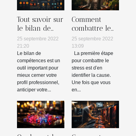
Tout savoir sur
Comment
le bilan de
combattre le
compétences
stress
25 septembre 2022
25 septembre 2022
21:20
13:09
Le bilan de
La première étape
compétences est un
pour combattre le
outil important pour
stress est d'en
mieux cerner votre
identifier la cause.
profil professionnel,
Une fois que vous
anticiper votre...
en...