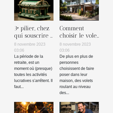
3ᵉ pilier, chez
Comment
qui souscrire :
choisir le volet
la banque
roulant le plus
8 novembre 2023
8 novembre 2023
adapté à votre
03:06
03:06
maison ?
La période de la
De plus en plus de
retraite, est un
personnes
moment où (presque)
choisissent de faire
toutes les activités
poser dans leur
lucratives s'arrêtent. Il
maison, des volets
faut...
roulant au niveau
des...