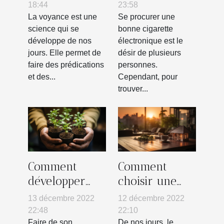
et un vrai
meilleure ?
18:44
23:58
voyant ?
La voyance est une
Se procurer une
science qui se
bonne cigarette
développe de nos
électronique est le
jours. Elle permet de
désir de plusieurs
faire des prédications
personnes.
et des...
Cependant, pour
trouver...
Comment
Comment
développer
choisir une
une stratégie
agence
13 décembre 2022
12 décembre 2022
RSE ?
immobilière ?
22:48
22:10
Faire de son
De nos jours, le