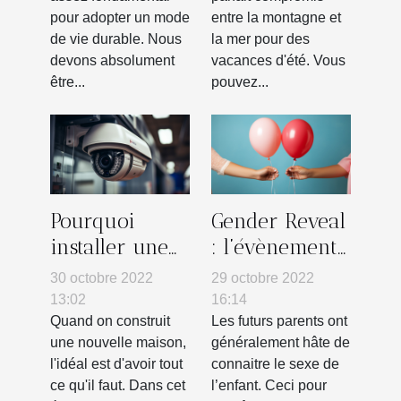
pour adopter un mode
entre la montagne et
de vie durable. Nous
la mer pour des
devons absolument
vacances d'été. Vous
être...
pouvez...
Pourquoi
Gender Reveal
installer une
: l’évènement
alarme
pour
30 octobre 2022
29 octobre 2022
caméra dans
découvrir le
13:02
16:14
sa maison ?
sexe d’un
Quand on construit
Les futurs parents ont
une nouvelle maison,
généralement hâte de
enfant
l'idéal est d'avoir tout
connaitre le sexe de
ce qu'il faut. Dans cet
l’enfant. Ceci pour