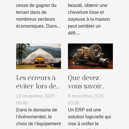
cesse de gagner du
beauté, obtenir une
terrain dans de
chevelure lisse et
nombreux secteurs
soyeuse à la maison
économiques. Dans...
peut sembler un
défi....
Les erreurs à
Que devez-
éviter lors de
vous savoir
l'achat d'une
sur l’ERP ?
19 novembre 2023
8 novembre 2023
tente gonflable
00:40
03:06
pour votre
Dans le domaine de
Un ERP est une
l'événementiel, le
solution logicielle qui
entreprise
choix de l'équipement
vise à unifier le