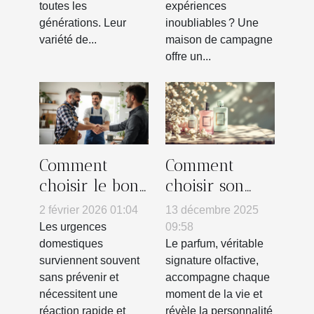
toutes les
expériences
familiales ?
générations. Leur
inoubliables ? Une
variété de...
maison de campagne
offre un...
Comment
Comment
choisir le bon
choisir son
artisan pour
parfum pour
2 février 2026 01:04
13 décembre 2025
vos urgences
marquer
Les urgences
09:58
domestiques ?
chaque saison
domestiques
Le parfum, véritable
surviennent souvent
signature olfactive,
?
sans prévenir et
accompagne chaque
nécessitent une
moment de la vie et
réaction rapide et
révèle la personnalité