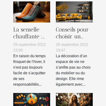
La semelle
Conseils pour
chauffante :
choisir un
pourquoi
tableau mural
29 septembre 2022
26 septembre 2022
l'utiliser ?
23:00
19:47
En raison du temps
La décoration d’un
frisquet de l'hiver, il
espace de vie ne
n'est pas toujours
s’arrête pas au choix
facile de s'acquitter
du mobilier ou du
de ses
design. Elle rime
responsabilités...
également avec...