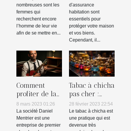
votre vie
Habitation ?
nombreuses sont les
d'assurance
femmes qui
habitation sont
recherchent encore
essentiels pour
l’homme de leur vie
protéger votre maison
afin de se mettre en...
et vos biens.
Cependant, il...
Comment
Tabac à chicha
profiter de la
pas cher :
société DANIEL
comment
8 mars 2023 01:26
28 février 2023 22:54
MENTRIER ?
reconnaître
La société Daniel
Le tabac à chicha est
un produit de
Mentrier est une
une pratique qui est
entreprise de premier
devenue très
qualité ?