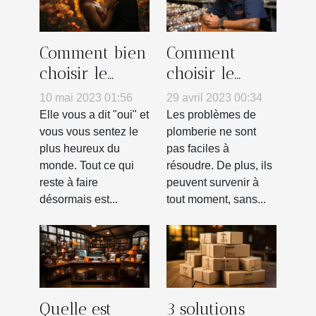
Comment bien
Comment
choisir le
choisir le
photographe
meilleur
10 mai 2023 01:56
29 avril 2023 00:34
de son
plombier à
Elle vous a dit "oui" et
Les problèmes de
mariage ?
proximité pour
vous vous sentez le
plomberie ne sont
plus heureux du
pas faciles à
vos besoins en
monde. Tout ce qui
résoudre. De plus, ils
plomberie ?
reste à faire
peuvent survenir à
désormais est...
tout moment, sans...
Quelle est
3 solutions