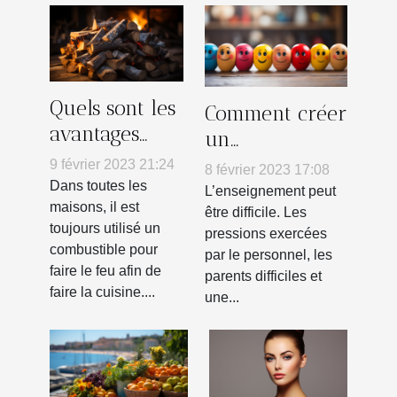
Quels sont les
Comment créer
avantages
un
d’utiliser le
environnement
9 février 2023 21:24
8 février 2023 17:08
chauffage au
d’apprentissage
Dans toutes les
L’enseignement peut
bois ?
maisons, il est
grâce à la
être difficile. Les
toujours utilisé un
pressions exercées
psychologie
combustible pour
par le personnel, les
positive
faire le feu afin de
parents difficiles et
faire la cuisine....
une...