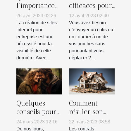
l’importance
efficaces pour
d’un site
envoyer un
26 avril 2023 02:26
12 avril 2023 02:40
internet
colis par la
La création de sites
Vous avez besoin
vitrine pour
poste en
internet pour
d’envoyer un colis ou
entreprise est une
un courrier à un de
son entreprise
France
nécessité pour la
vos proches sans
?
visibilité de cette
pour autant vous
dernière. Avec...
déplacer ?...
Quelques
Comment
conseils pour
résilier son
trouver
contrat
24 mars 2023 12:16
22 mars 2023 08:58
l’homme de
Assurance
De nos jours,
Les contrats