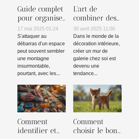
Guide complet
L'art de
pour organiser
combiner des
un débarras
posters pour
17 mai 2025 01:24
30 avril 2025 11:00
efficace de
créer un mur
S'attaquer au
Dans le monde de la
votre espace
de galerie
débarras d'un espace
décoration intérieure,
peut souvent sembler
créer un mur de
chez soi
une montagne
galerie chez soi est
insurmontable,
devenu une
pourtant, avec les...
tendance...
Comment
Comment
identifier et
choisir le bon