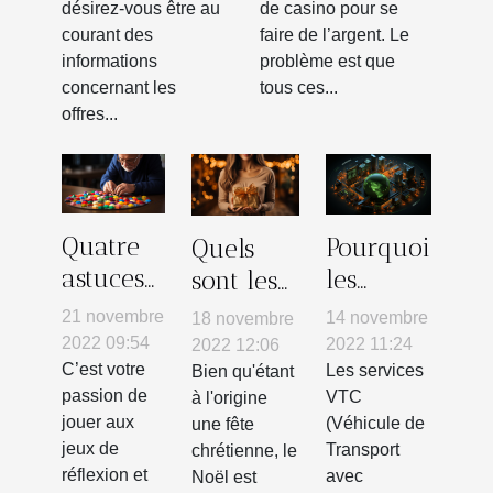
désirez-vous être au
de casino pour se
courant des
faire de l’argent. Le
informations
problème est que
concernant les
tous ces...
offres...
Quatre
Pourquoi
Quels
astuces
les
sont les
efficaces
services
meilleurs
21 novembre
14 novembre
18 novembre
pour
de VTC ?
cadeaux
2022 09:54
2022 11:24
2022 12:06
résoudre
C’est votre
Les services
pour le
Bien qu'étant
passion de
VTC
à l'origine
les
Noël ?
jouer aux
(Véhicule de
une fête
casse-
jeux de
Transport
chrétienne, le
tête
réflexion et
avec
Noël est