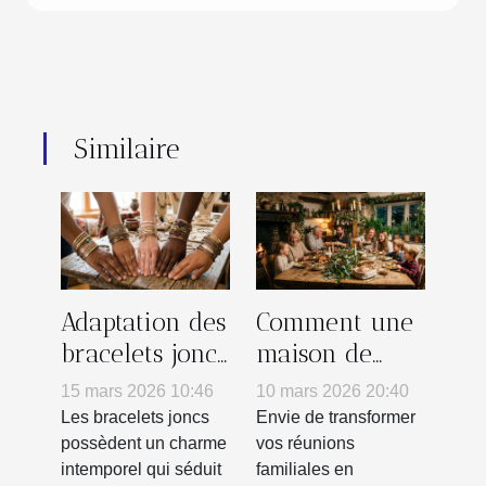
Similaire
Adaptation des
Comment une
bracelets joncs
maison de
aux diverses
campagne
15 mars 2026 10:46
10 mars 2026 20:40
personnalités
peut
Les bracelets joncs
Envie de transformer
transformer
possèdent un charme
vos réunions
intemporel qui séduit
familiales en
vos réunions