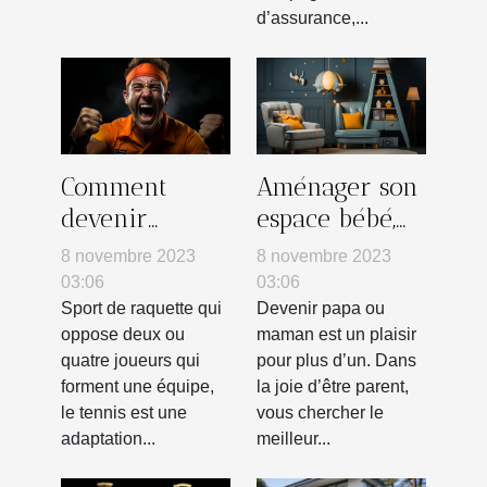
d’assurance,...
Comment
Aménager son
devenir
espace bébé,
mentalement
quelles astuces
8 novembre 2023
8 novembre 2023
fort au
pour déco ?
03:06
03:06
tennis ?
Sport de raquette qui
Devenir papa ou
oppose deux ou
maman est un plaisir
quatre joueurs qui
pour plus d’un. Dans
forment une équipe,
la joie d’être parent,
le tennis est une
vous chercher le
adaptation...
meilleur...