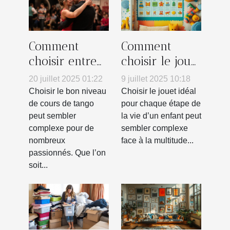
Comment
Comment
choisir entre
choisir le jouet
un cours
parfait pour
20 juillet 2025 01:22
9 juillet 2025 10:18
débutant ou
chaque âge ?
Choisir le bon niveau
Choisir le jouet idéal
intermédiaire
de cours de tango
pour chaque étape de
peut sembler
la vie d’un enfant peut
en tango ?
complexe pour de
sembler complexe
nombreux
face à la multitude...
passionnés. Que l’on
soit...