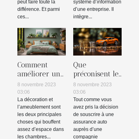
peut faire toute la
système d’information
différence. Et parmi
d’une entreprise. Il
ces...
intègre...
Comment
Que
améliorer une
préconisent les
petite
lois Chatel et
8 novembre 2023
8 novembre 2023
chambre ?
Harmon en
03:06
03:06
termes de
La décoration et
Tout comme vous
l’ameublement sont
avez pris la décision
résiliation
les deux principales
de souscrire à une
d’un contrat
choses qui bouffent
assurance auto
d’assurance
assez d’espace dans
auprès d’une
auto ?
les chambres...
compagnie