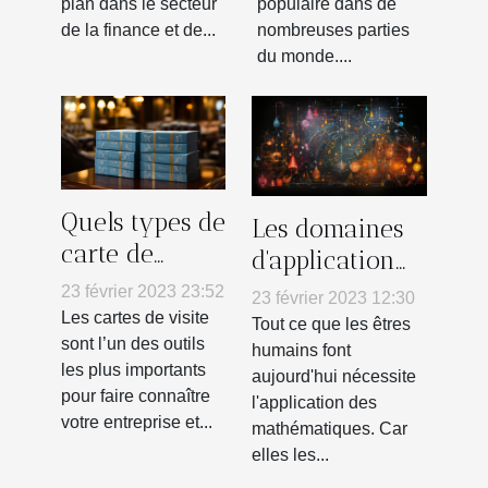
plan dans le secteur
populaire dans de
de la finance et de...
nombreuses parties
du monde....
Quels types de
Les domaines
carte de
d'application
visites faire à
des
23 février 2023 23:52
23 février 2023 12:30
Lyon ?
mathématiques
Les cartes de visite
Tout ce que les êtres
sont l’un des outils
humains font
les plus importants
aujourd'hui nécessite
pour faire connaître
l'application des
votre entreprise et...
mathématiques. Car
elles les...