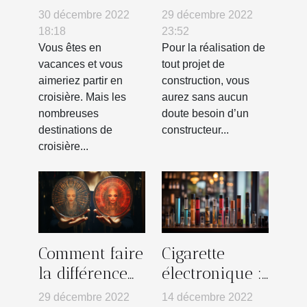
année ?
immobilier :
30 décembre 2022
29 décembre 2022
comment le
18:18
23:52
choisir ?
Vous êtes en
Pour la réalisation de
vacances et vous
tout projet de
aimeriez partir en
construction, vous
croisière. Mais les
aurez sans aucun
nombreuses
doute besoin d’un
destinations de
constructeur...
croisière...
Comment faire
Cigarette
la différence
électronique :
entre un faux
où trouver la
29 décembre 2022
14 décembre 2022