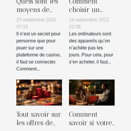
Quels sont les
Comment
moyens de
choisir un
réussir à se
ordinateur ?
25 septembre 2022
24 septembre 2022
connecter à
07:18
22:38
une
Il n’est un secret pour
Les ordinateurs sont
personne que pour
des appareils qu’on
plateforme de
jouer sur une
n’achète pas les
casino ?
plateforme de casino,
jours. Pour cela, pour
il faut se connecter.
s’en acheter, il faut...
Comment...
Tout savoir sur
Comment
les offres de
savoir si votre