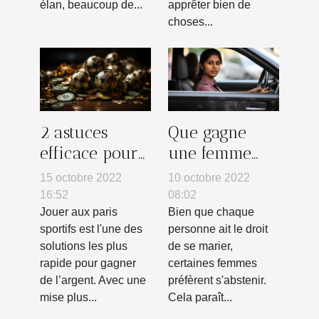
élan, beaucoup de...
apprêter bien de
choses...
2 astuces
Que gagne
efficace pour
une femme
réussir ces
qui reste
15 octobre 2022
10 octobre 2022
paris sportifs
célibataire ?
16:52
08:02
Jouer aux paris
Bien que chaque
sportifs est l'une des
personne ait le droit
solutions les plus
de se marier,
rapide pour gagner
certaines femmes
de l’argent. Avec une
préfèrent s'abstenir.
mise plus...
Cela paraît...