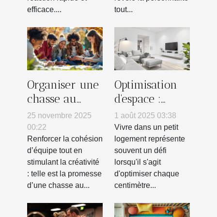
efficace....
tout...
Organiser une
Optimisation
chasse au
d'espace :
trésor
solutions
25 novembre 2025
1 août 2025 03:38
innovante
créatives pour
00:22
Vivre dans un petit
pour renforcer
petits
Renforcer la cohésion
logement représente
d’équipe tout en
souvent un défi
l'esprit
logements
stimulant la créativité
lorsqu'il s'agit
d'équipe
: telle est la promesse
d'optimiser chaque
d’une chasse au...
centimètre...