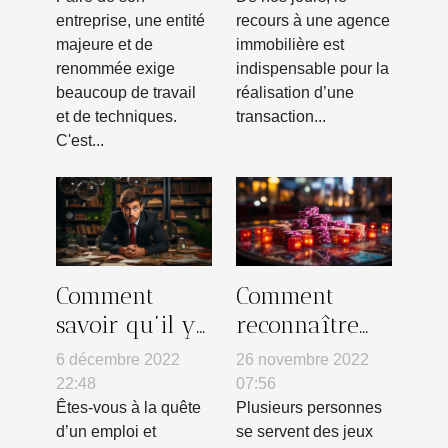
entreprise, une entité
recours à une agence
majeure et de
immobilière est
renommée exige
indispensable pour la
beaucoup de travail
réalisation d’une
et de techniques.
transaction...
C'est...
Comment
Comment
savoir qu’il y
reconnaître
a une offre
les casinos
6 décembre 2022
26 novembre 2022
d’emploi
non fiables ?
22:48
07:56
disponible ?
Êtes-vous à la quête
Plusieurs personnes
d’un emploi et
se servent des jeux