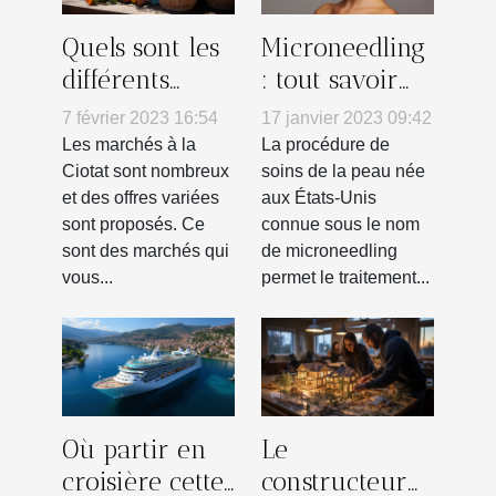
Quels sont les
Microneedling
différents
: tout savoir
types de
sur ce soin du
7 février 2023 16:54
17 janvier 2023 09:42
marchés
visage
Les marchés à la
La procédure de
ouverts à la
Ciotat sont nombreux
soins de la peau née
et des offres variées
aux États-Unis
Ciotat ?
sont proposés. Ce
connue sous le nom
sont des marchés qui
de microneedling
vous...
permet le traitement...
Où partir en
Le
croisière cette
constructeur