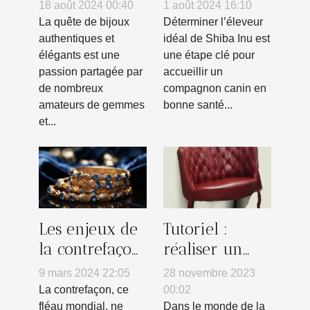
choisir des
éleveur de
18 août 2024 00:40
1 août 2024 16:10
bijoux en
Shiba Inu
La quête de bijoux
Déterminer l’éleveur
vraies pierres
pour vous
authentiques et
idéal de Shiba Inu est
élégants est une
une étape clé pour
naturelles
passion partagée par
accueillir un
de nombreux
compagnon canin en
amateurs de gemmes
bonne santé...
et...
Les enjeux de
Tutoriel :
la contrefaçon
réaliser un
dans
lissage parfait
9 mars 2024 22:05
28 novembre 2023
l'industrie de
à domicile
La contrefaçon, ce
00:02
la bijouterie
fléau mondial, ne
Dans le monde de la