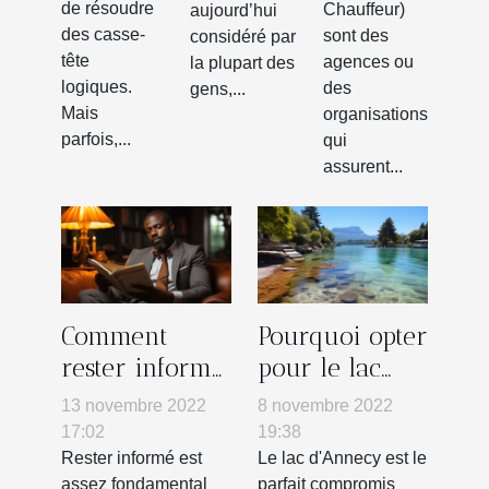
logiques
de résoudre
Chauffeur)
aujourd’hui
des casse-
sont des
considéré par
tête
agences ou
la plupart des
logiques.
des
gens,...
Mais
organisations
parfois,...
qui
assurent...
Comment
Pourquoi opter
rester informé
pour le lac
?
d'Annecy ?
13 novembre 2022
8 novembre 2022
17:02
19:38
Rester informé est
Le lac d'Annecy est le
assez fondamental
parfait compromis