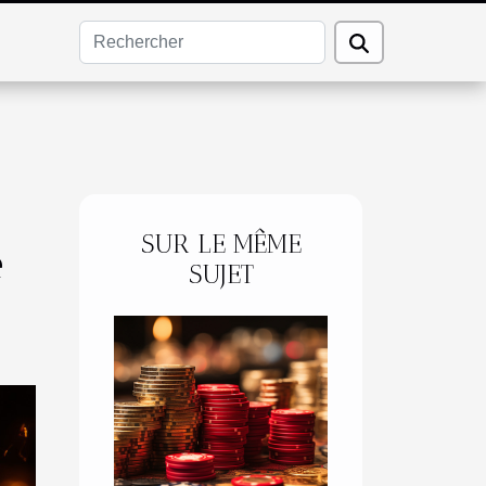
SUR LE MÊME
e
SUJET