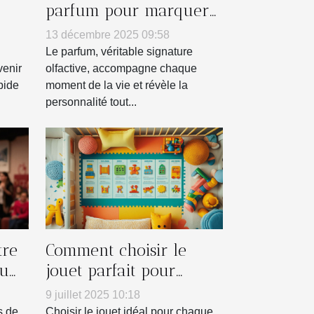
parfum pour marquer
es ?
chaque saison ?
13 décembre 2025 09:58
Le parfum, véritable signature
venir
olfactive, accompagne chaque
pide
moment de la vie et révèle la
personnalité tout...
tre
Comment choisir le
ou
jouet parfait pour
ngo
chaque âge ?
9 juillet 2025 10:18
s de
Choisir le jouet idéal pour chaque