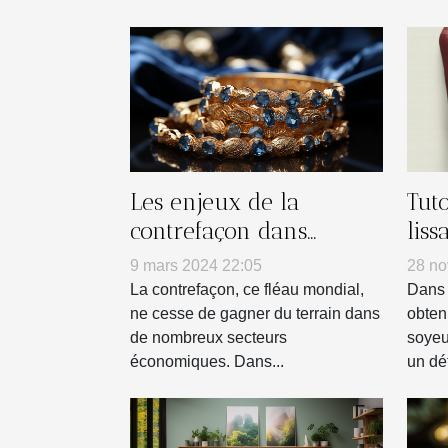
Les enjeux de la
Tuto
contrefaçon dans
liss
l'industrie de la
dom
9 mars 2024 22:05
28 no
bijouterie
La contrefaçon, ce fléau mondial,
Dans 
ne cesse de gagner du terrain dans
obten
de nombreux secteurs
soyeu
économiques. Dans...
un défi