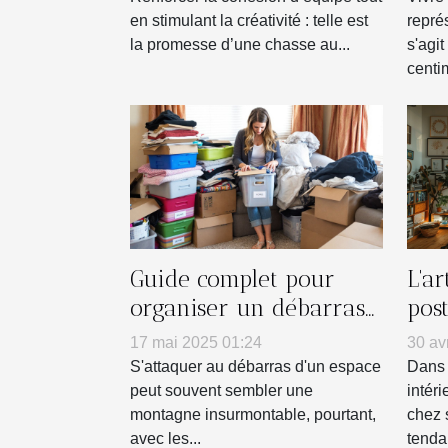
en stimulant la créativité : telle est
repré
la promesse d’une chasse au...
s'agi
centim
Guide complet pour
L'a
organiser un débarras
pos
efficace de votre espace
mur
17 mai 2025 01:24
30 av
S'attaquer au débarras d'un espace
Dans 
peut souvent sembler une
intéri
montagne insurmontable, pourtant,
chez 
avec les...
tenda