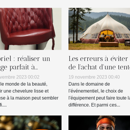
riel : réaliser un
Les erreurs à éviter 
age parfait à
de l'achat d'une tent
icile
gonflable pour votr
vembre 2023 00:02
19 novembre 2023 00:40
entreprise
le monde de la beauté,
Dans le domaine de
ir une chevelure lisse et
l'événementiel, le choix de
se à la maison peut sembler
l'équipement peut faire toute l
....
différence. Et parmi ces...