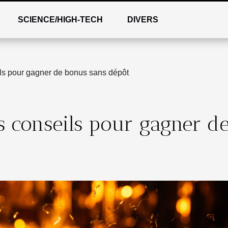
SCIENCE/HIGH-TECH
DIVERS
ls pour gagner de bonus sans dépôt
s conseils pour gagner d