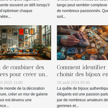
sente souvent un défi lorsqu'il
tango peut sembler complexe
t d'optimiser chaque
de nombreux passionnés. Que
ètre...
soit...
rt de combiner des
Comment identifier 
ters pour créer un
choisir des bijoux e
 de galerie chez soi
vraies pierres
ril 2025 11:00
18 août 2024 00:40
naturelles
le monde de la décoration
La quête de bijoux authentiqu
eure, créer un mur de galerie
élégants est une passion par
soi est devenu une
par de nombreux amateurs de
nce...
gemmes et...