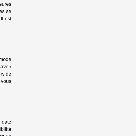
heures
es se
Il est
 mode
savoir
ors de
e vous
 date
bilité