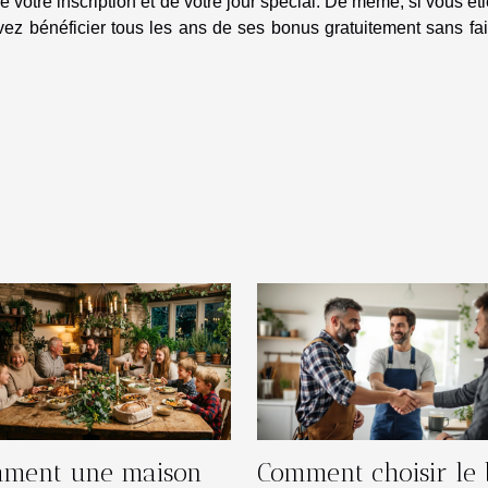
 votre inscription et de votre jour spécial. De même, si vous ét
vez bénéficier tous les ans de ses bonus gratuitement sans fa
ment une maison
Comment choisir le