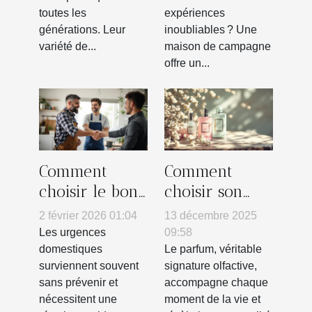
vos réunions
toutes les
expériences
familiales ?
générations. Leur
inoubliables ? Une
variété de...
maison de campagne
offre un...
Comment
Comment
choisir le bon
choisir son
artisan pour
parfum pour
2 février 2026 01:04
13 décembre 2025
vos urgences
marquer
Les urgences
09:58
domestiques ?
chaque saison
domestiques
Le parfum, véritable
surviennent souvent
signature olfactive,
?
sans prévenir et
accompagne chaque
nécessitent une
moment de la vie et