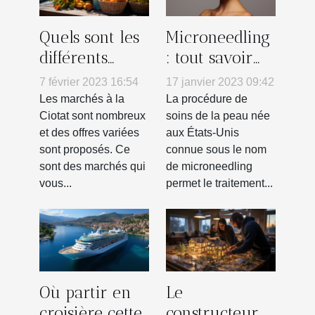
Quels sont les
Microneedling
différents
: tout savoir
types de
sur ce soin du
7 février 2023 16:54
17 janvier 2023 09:42
marchés
visage
Les marchés à la
La procédure de
ouverts à la
Ciotat sont nombreux
soins de la peau née
et des offres variées
aux États-Unis
Ciotat ?
sont proposés. Ce
connue sous le nom
sont des marchés qui
de microneedling
vous...
permet le traitement...
Où partir en
Le
croisière cette
constructeur