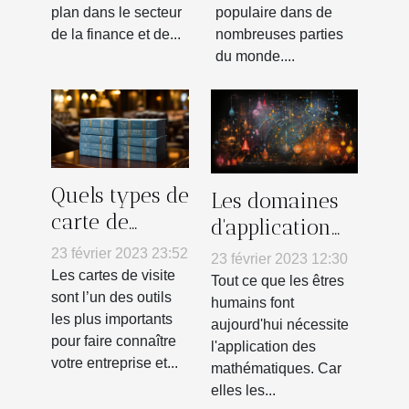
plan dans le secteur
populaire dans de
de la finance et de...
nombreuses parties
du monde....
Quels types de
Les domaines
carte de
d'application
visites faire à
des
23 février 2023 23:52
23 février 2023 12:30
Lyon ?
mathématiques
Les cartes de visite
Tout ce que les êtres
sont l’un des outils
humains font
les plus importants
aujourd'hui nécessite
pour faire connaître
l'application des
votre entreprise et...
mathématiques. Car
elles les...