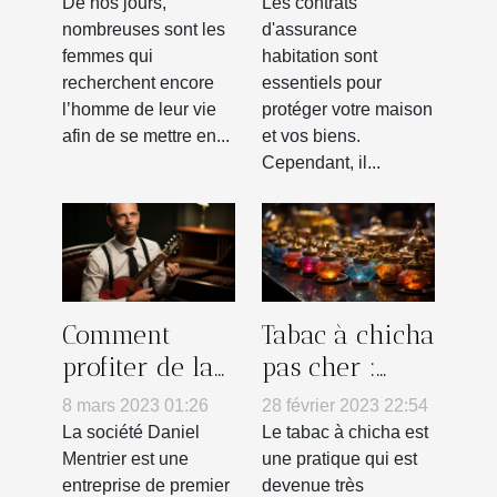
l’homme de
Assurance
De nos jours,
Les contrats
votre vie
Habitation ?
nombreuses sont les
d'assurance
femmes qui
habitation sont
recherchent encore
essentiels pour
l’homme de leur vie
protéger votre maison
afin de se mettre en...
et vos biens.
Cependant, il...
Comment
Tabac à chicha
profiter de la
pas cher :
société DANIEL
comment
8 mars 2023 01:26
28 février 2023 22:54
MENTRIER ?
reconnaître
La société Daniel
Le tabac à chicha est
un produit de
Mentrier est une
une pratique qui est
entreprise de premier
devenue très
qualité ?