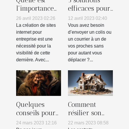
l’importance
efficaces pour
d’un site
envoyer un
26 avril 2023 02:26
12 avril 2023 02:40
internet
colis par la
La création de sites
Vous avez besoin
vitrine pour
poste en
internet pour
d’envoyer un colis ou
entreprise est une
un courrier à un de
son entreprise
France
nécessité pour la
vos proches sans
?
visibilité de cette
pour autant vous
dernière. Avec...
déplacer ?...
Quelques
Comment
conseils pour
résilier son
trouver
contrat
24 mars 2023 12:16
22 mars 2023 08:58