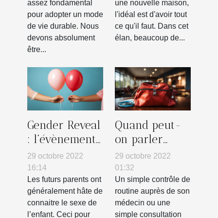
assez fondamental
une nouvelle maison,
pour adopter un mode
l'idéal est d'avoir tout
de vie durable. Nous
ce qu'il faut. Dans cet
devons absolument
élan, beaucoup de...
être...
Gender Reveal
Quand peut-
: l’évènement
on parler
pour
d'une urgence
29 octobre 2022
29 octobre 2022
découvrir le
médicale ?
16:14
01:32
sexe d’un
Les futurs parents ont
Un simple contrôle de
généralement hâte de
routine auprès de son
enfant
connaitre le sexe de
médecin ou une
l’enfant. Ceci pour
simple consultation