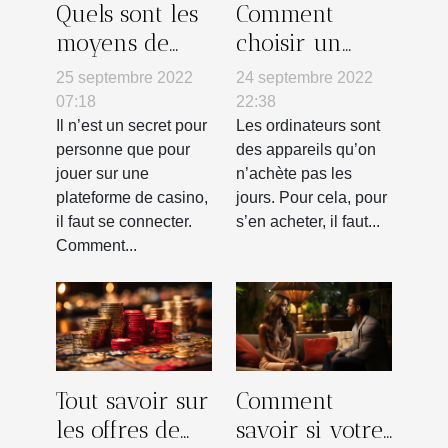
Quels sont les
Comment
moyens de
choisir un
réussir à se
ordinateur ?
25 septembre 2022
24 septembre 2022
connecter à
07:18
22:38
une
Il n’est un secret pour
Les ordinateurs sont
personne que pour
des appareils qu’on
plateforme de
jouer sur une
n’achète pas les
casino ?
plateforme de casino,
jours. Pour cela, pour
il faut se connecter.
s’en acheter, il faut...
Comment...
Tout savoir sur
Comment
les offres de
savoir si votre