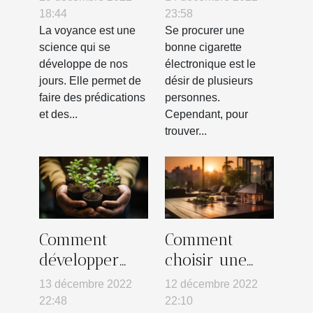
et un vrai
meilleure ?
18:44
23:58
voyant ?
La voyance est une
Se procurer une
science qui se
bonne cigarette
développe de nos
électronique est le
jours. Elle permet de
désir de plusieurs
faire des prédications
personnes.
et des...
Cependant, pour
trouver...
Comment
Comment
développer
choisir une
une stratégie
agence
13 décembre 2022
12 décembre 2022
RSE ?
immobilière ?
22:48
22:10