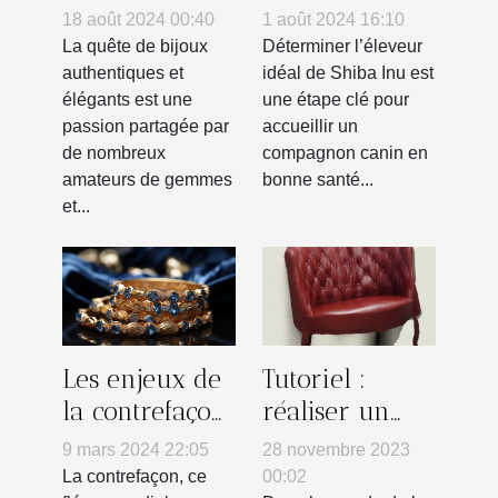
choisir des
éleveur de
18 août 2024 00:40
1 août 2024 16:10
bijoux en
Shiba Inu
La quête de bijoux
Déterminer l’éleveur
vraies pierres
pour vous
authentiques et
idéal de Shiba Inu est
élégants est une
une étape clé pour
naturelles
passion partagée par
accueillir un
de nombreux
compagnon canin en
amateurs de gemmes
bonne santé...
et...
Les enjeux de
Tutoriel :
la contrefaçon
réaliser un
dans
lissage parfait
9 mars 2024 22:05
28 novembre 2023
l'industrie de
à domicile
La contrefaçon, ce
00:02