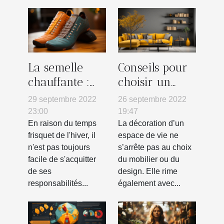
La semelle
Conseils pour
chauffante :
choisir un
pourquoi
tableau mural
29 septembre 2022
26 septembre 2022
l'utiliser ?
23:00
19:47
En raison du temps
La décoration d’un
frisquet de l'hiver, il
espace de vie ne
n'est pas toujours
s’arrête pas au choix
facile de s'acquitter
du mobilier ou du
de ses
design. Elle rime
responsabilités...
également avec...