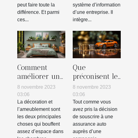
peut faire toute la
système d’information
différence. Et parmi
d’une entreprise. Il
ces...
intègre...
Comment
Que
améliorer une
préconisent les
petite
lois Chatel et
8 novembre 2023
8 novembre 2023
chambre ?
Harmon en
03:06
03:06
termes de
La décoration et
Tout comme vous
l’ameublement sont
avez pris la décision
résiliation
les deux principales
de souscrire à une
d’un contrat
choses qui bouffent
assurance auto
d’assurance
assez d’espace dans
auprès d’une