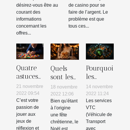
désirez-vous être au
de casino pour se
courant des
faire de l’argent. Le
informations
problème est que
concernant les
tous ces...
offres...
Quatre
Pourquoi
Quels
astuces
les
sont les
efficaces
services
meilleurs
21 novembre
14 novembre
18 novembre
pour
de VTC ?
cadeaux
2022 09:54
2022 11:24
2022 12:06
résoudre
C’est votre
Les services
pour le
Bien qu'étant
passion de
VTC
à l'origine
les
Noël ?
jouer aux
(Véhicule de
une fête
casse-
jeux de
Transport
chrétienne, le
tête
réflexion et
avec
Noël est