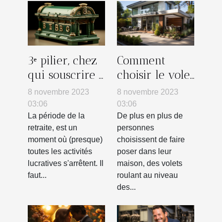
3ᵉ pilier, chez
Comment
qui souscrire :
choisir le volet
la banque
roulant le plus
8 novembre 2023
8 novembre 2023
adapté à votre
03:06
03:06
maison ?
La période de la
De plus en plus de
retraite, est un
personnes
moment où (presque)
choisissent de faire
toutes les activités
poser dans leur
lucratives s'arrêtent. Il
maison, des volets
faut...
roulant au niveau
des...