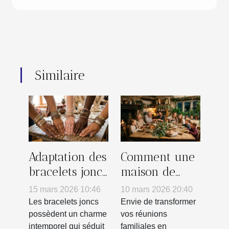
Similaire
Adaptation des
Comment une
bracelets joncs
maison de
aux diverses
campagne
15 mars 2026 10:46
10 mars 2026 20:40
personnalités
peut
Les bracelets joncs
Envie de transformer
transformer
possèdent un charme
vos réunions
intemporel qui séduit
familiales en