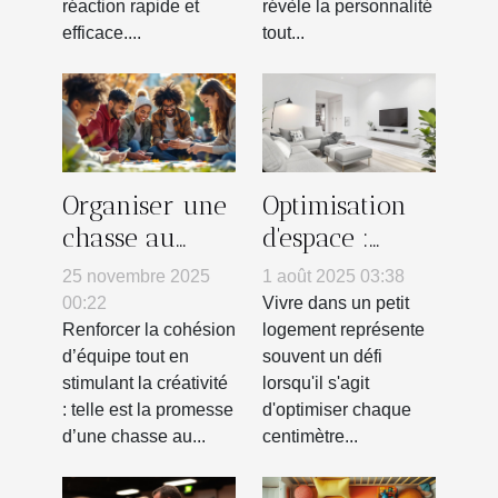
réaction rapide et
révèle la personnalité
efficace....
tout...
Organiser une
Optimisation
chasse au
d'espace :
trésor
solutions
25 novembre 2025
1 août 2025 03:38
innovante
créatives pour
00:22
Vivre dans un petit
pour renforcer
petits
Renforcer la cohésion
logement représente
d’équipe tout en
souvent un défi
l'esprit
logements
stimulant la créativité
lorsqu'il s'agit
d'équipe
: telle est la promesse
d'optimiser chaque
d’une chasse au...
centimètre...