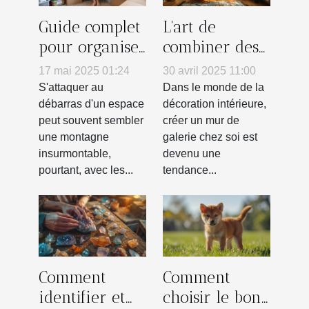
Guide complet
L'art de
pour organiser
combiner des
un débarras
posters pour
17 mai 2025 01:24
30 avril 2025 11:00
efficace de
créer un mur
S'attaquer au
Dans le monde de la
votre espace
de galerie
débarras d'un espace
décoration intérieure,
peut souvent sembler
créer un mur de
chez soi
une montagne
galerie chez soi est
insurmontable,
devenu une
pourtant, avec les...
tendance...
Comment
Comment
identifier et
choisir le bon