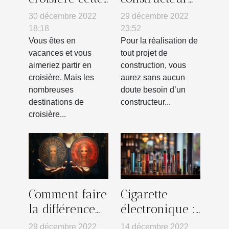
année ?
immobilier :
30 décembre 2022
29 décembre 2022
comment le
18:18
23:52
choisir ?
Vous êtes en
Pour la réalisation de
vacances et vous
tout projet de
aimeriez partir en
construction, vous
croisière. Mais les
aurez sans aucun
nombreuses
doute besoin d’un
destinations de
constructeur...
croisière...
Comment faire
Cigarette
la différence
électronique :
entre un faux
où trouver la
29 décembre 2022
14 décembre 2022