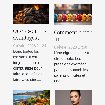
Quels sont les
Comment créer
avantages
un
d’utiliser le
environnement
9 février 2023 21:24
8 février 2023 17:08
chauffage au
d’apprentissage
Dans toutes les
L’enseignement peut
bois ?
maisons, il est
grâce à la
être difficile. Les
toujours utilisé un
pressions exercées
psychologie
combustible pour
par le personnel, les
positive
faire le feu afin de
parents difficiles et
faire la cuisine....
une...