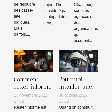
logiques
de résoudre
Chauffeur)
aujourd’hui
des casse-
sont des
considéré par
tête
agences ou
la plupart des
logiques.
des
gens,...
Mais
organisations
parfois,...
qui
assurent...
Comment
Pourquoi
rester informé
installer une
?
alarme
13 novembre 2022
30 octobre 2022
caméra dans
17:02
13:02
sa maison ?
Rester informé est
Quand on construit