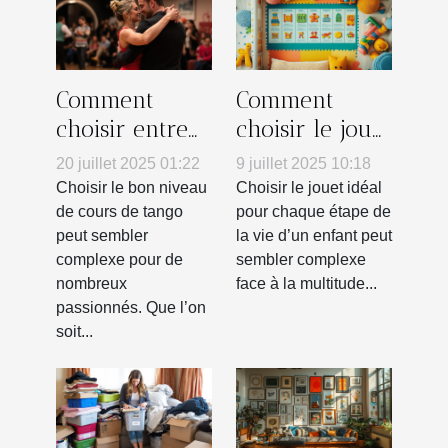
Comment
Comment
choisir entre
choisir le jouet
un cours
parfait pour
20 juillet 2025 01:22
9 juillet 2025 10:18
débutant ou
chaque âge ?
Choisir le bon niveau
Choisir le jouet idéal
intermédiaire
de cours de tango
pour chaque étape de
peut sembler
la vie d’un enfant peut
en tango ?
complexe pour de
sembler complexe
nombreux
face à la multitude...
passionnés. Que l’on
soit...