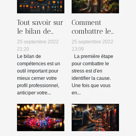
Tout savoir sur
Comment
le bilan de
combattre le
compétences
stress
25 septembre 2022
25 septembre 2022
21:20
13:09
Le bilan de
La première étape
compétences est un
pour combattre le
outil important pour
stress est d'en
mieux cerner votre
identifier la cause.
profil professionnel,
Une fois que vous
anticiper votre...
en...