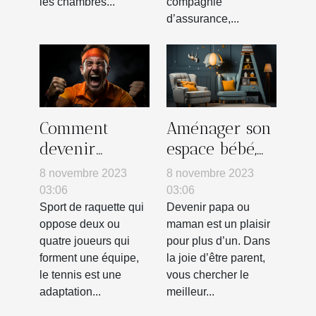
auto ?
les chambres...
compagnie
d’assurance,...
Comment
Aménager son
devenir
espace bébé,
mentalement
quelles astuces
8 novembre 2023
8 novembre 2023
fort au
pour déco ?
03:06
03:06
tennis ?
Sport de raquette qui
Devenir papa ou
oppose deux ou
maman est un plaisir
quatre joueurs qui
pour plus d’un. Dans
forment une équipe,
la joie d’être parent,
le tennis est une
vous chercher le
adaptation...
meilleur...