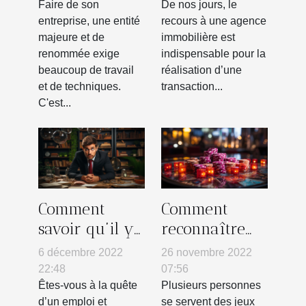
Faire de son
De nos jours, le
entreprise, une entité
recours à une agence
majeure et de
immobilière est
renommée exige
indispensable pour la
beaucoup de travail
réalisation d’une
et de techniques.
transaction...
C'est...
Comment
Comment
savoir qu’il y
reconnaître
a une offre
les casinos
6 décembre 2022
26 novembre 2022
d’emploi
non fiables ?
22:48
07:56
disponible ?
Êtes-vous à la quête
Plusieurs personnes
d’un emploi et
se servent des jeux