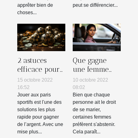
apprêter bien de
peut se différencier...
choses...
2 astuces
Que gagne
efficace pour
une femme
réussir ces
qui reste
15 octobre 2022
10 octobre 2022
paris sportifs
célibataire ?
16:52
08:02
Jouer aux paris
Bien que chaque
sportifs est l'une des
personne ait le droit
solutions les plus
de se marier,
rapide pour gagner
certaines femmes
de l’argent. Avec une
préfèrent s'abstenir.
mise plus...
Cela paraît...