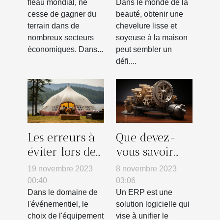
la bijouterie
fléau mondial, ne
Dans le monde de la
cesse de gagner du
beauté, obtenir une
terrain dans de
chevelure lisse et
nombreux secteurs
soyeuse à la maison
économiques. Dans...
peut sembler un
défi....
Les erreurs à
Que devez-
éviter lors de
vous savoir
l'achat d'une
sur l’ERP ?
19 novembre 2023
8 novembre 2023
tente gonflable
00:40
03:06
pour votre
Dans le domaine de
Un ERP est une
l'événementiel, le
solution logicielle qui
entreprise
choix de l'équipement
vise à unifier le