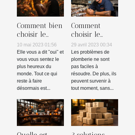
Comment bien
Comment
choisir le
choisir le
photographe
meilleur
10 mai 2023 01:56
29 avril 2023 00:34
de son
plombier à
Elle vous a dit "oui" et
Les problèmes de
mariage ?
proximité pour
vous vous sentez le
plomberie ne sont
plus heureux du
pas faciles à
vos besoins en
monde. Tout ce qui
résoudre. De plus, ils
plomberie ?
reste à faire
peuvent survenir à
désormais est...
tout moment, sans...
Quelle est
3 solutions