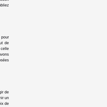
ubliez
e pour
ut de
 celle
 avons
posées
gir de
nir un
oix de