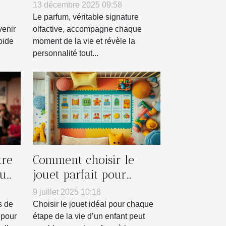
es ?
chaque saison ?
13 décembre 2025 09:58
Le parfum, véritable signature
venir
olfactive, accompagne chaque
pide
moment de la vie et révèle la
personnalité tout...
tre
Comment choisir le
ou
jouet parfait pour
ngo
chaque âge ?
9 juillet 2025 10:18
s de
Choisir le jouet idéal pour chaque
 pour
étape de la vie d’un enfant peut