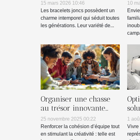
personnalités
tra
15 mars 2026 10:46
10 ma
réu
Les bracelets joncs possèdent un
Envie
charme intemporel qui séduit toutes
famil
les générations. Leur variété de...
inoub
campa
Organiser une chasse
Opti
au trésor innovante
sol
pour renforcer l'esprit
pet
25 novembre 2025 00:22
1 aoû
d'équipe
Renforcer la cohésion d’équipe tout
Vivre
en stimulant la créativité : telle est
repré