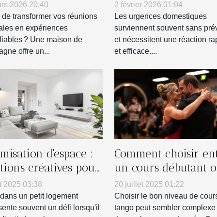
nsformer vos
urgences domestiqu
rs 2026 20:40
2 février 2026 01:04
nions familiales ?
 de transformer vos réunions
Les urgences domestiques
iales en expériences
surviennent souvent sans pré
liables ? Une maison de
et nécessitent une réaction ra
gne offre un...
et efficace....
misation d'espace :
Comment choisir en
utions créatives pour
un cours débutant 
its logements
intermédiaire en ta
t 2025 03:38
20 juillet 2025 01:22
?
 dans un petit logement
Choisir le bon niveau de cour
sente souvent un défi lorsqu'il
tango peut sembler complexe