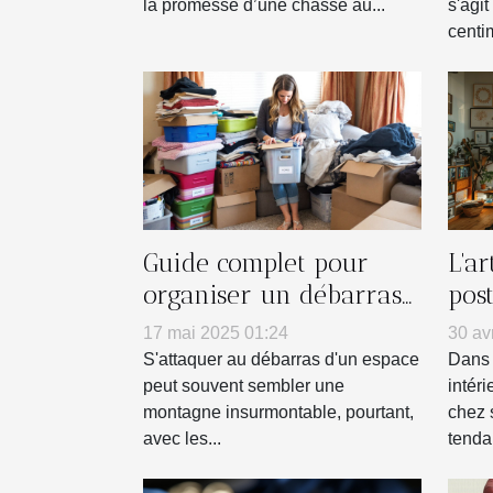
la promesse d’une chasse au...
s'agi
centim
Guide complet pour
L'a
organiser un débarras
pos
efficace de votre espace
mur
17 mai 2025 01:24
30 av
S'attaquer au débarras d'un espace
Dans 
peut souvent sembler une
intéri
montagne insurmontable, pourtant,
chez 
avec les...
tenda