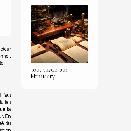
cteur
onnel,
té.
Tout savoir sur
Manuscry
 faut
u fait
ue la
ur. En
ité du
uction