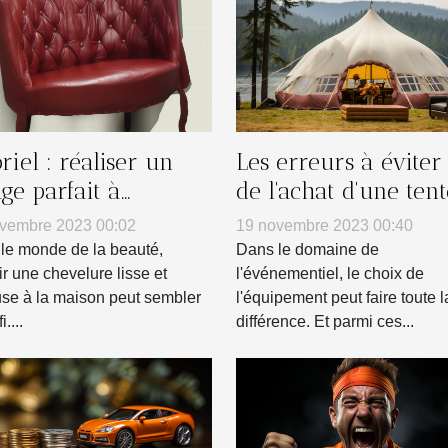
riel : réaliser un
Les erreurs à éviter 
age parfait à
de l'achat d'une tent
icile
gonflable pour votr
vembre 2023 00:02
19 novembre 2023 00:40
entreprise
le monde de la beauté,
Dans le domaine de
ir une chevelure lisse et
l'événementiel, le choix de
se à la maison peut sembler
l'équipement peut faire toute l
....
différence. Et parmi ces...