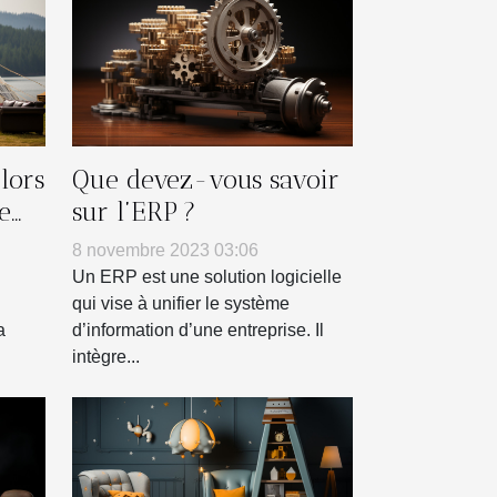
lors
Que devez-vous savoir
e
sur l’ERP ?
e
8 novembre 2023 03:06
Un ERP est une solution logicielle
qui vise à unifier le système
a
d’information d’une entreprise. Il
intègre...