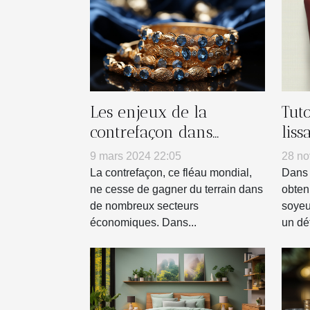
Les enjeux de la
Tuto
contrefaçon dans
liss
l'industrie de la
dom
9 mars 2024 22:05
28 no
bijouterie
La contrefaçon, ce fléau mondial,
Dans 
ne cesse de gagner du terrain dans
obten
de nombreux secteurs
soyeu
économiques. Dans...
un défi