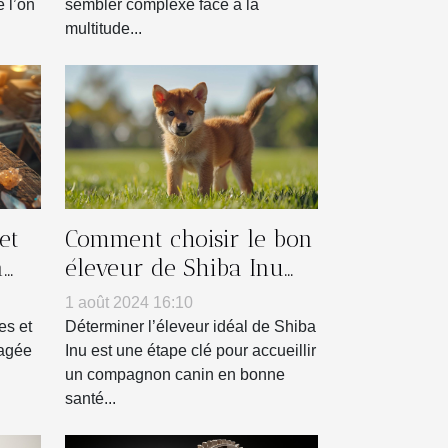
 l’on
sembler complexe face à la
multitude...
et
Comment choisir le bon
n
éleveur de Shiba Inu
pour vous
1 août 2024 16:10
es et
Déterminer l’éleveur idéal de Shiba
tagée
Inu est une étape clé pour accueillir
un compagnon canin en bonne
santé...