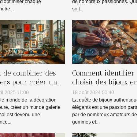
t d'optimiser chaque
de nombreux passionnés. Que
ètre...
soit...
rt de combiner des
Comment identifier 
ters pour créer un
choisir des bijoux e
 de galerie chez soi
vraies pierres
ril 2025 11:00
18 août 2024 00:40
naturelles
le monde de la décoration
La quête de bijoux authentiqu
eure, créer un mur de galerie
élégants est une passion par
soi est devenu une
par de nombreux amateurs de
nce...
gemmes et...