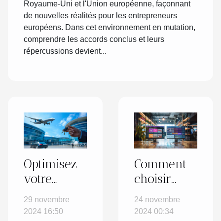
Royaume-Uni et l'Union européenne, façonnant
de nouvelles réalités pour les entrepreneurs
européens. Dans cet environnement en mutation,
comprendre les accords conclus et leurs
répercussions devient...
Optimisez
Comment
votre
choisir
temps :
entre un
29 novembre
24 novembre
avantages
site vitrine
2024 16:50
2024 00:34