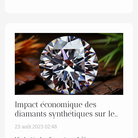
Impact économique des
diamants synthétiques sur le
marché de la bijouterie
23 août 2023 02:48