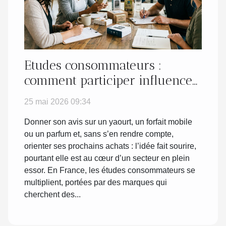
Etudes consommateurs :
comment participer influence-
t-il vraiment vos achats ?
25 mai 2026 09:34
Donner son avis sur un yaourt, un forfait mobile
ou un parfum et, sans s’en rendre compte,
orienter ses prochains achats : l’idée fait sourire,
pourtant elle est au cœur d’un secteur en plein
essor. En France, les études consommateurs se
multiplient, portées par des marques qui
cherchent des...