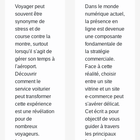
du service
et un site
Voyager peut
Dans le monde
voiturier à
e-
souvent être
numérique actuel,
l'aéroport
commerce
synonyme de
la présence en
stress et de
ligne est devenue
course contre la
une composante
montre, surtout
fondamentale de
lorsqu'il s'agit de
la stratégie
gérer son temps à
commerciale.
l'aéroport.
Face à cette
Découvrir
réalité, choisir
comment le
entre un site
service voiturier
vitrine et un site
peut transformer
e-commerce peut
cette expérience
s'avérer délicat.
est une révélation
Cet écrit a pour
pour de
objectif de vous
nombreux
guider à travers
voyageurs.
les principaux