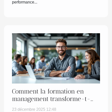
performance...
Comment la formation en
management transforme-t-
elle les managers débutants ?
23 décembre 2025 12:48