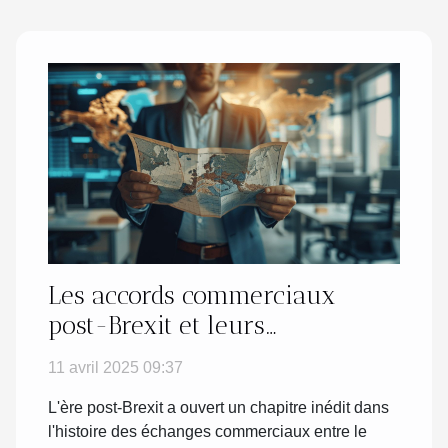
Les accords commerciaux
post-Brexit et leurs
implications pour les
11 avril 2025 09:37
entrepreneurs européens
L'ère post-Brexit a ouvert un chapitre inédit dans
l'histoire des échanges commerciaux entre le