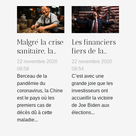
Malgré la crise
Les financiers
sanitaire, la
fiers de la
Chine fait des
victoire de Joe
22 novembre 2020
22 novembre 2020
prouesses
Biden
08:56
08:54
économiques
Berceau de la
C’est avec une
pandémie du
grande joie que les
coronavirus, la Chine
investisseurs ont
est le pays où les
accueillir la victoire
premiers cas de
de Joe Biden aux
décès dû à cette
élections...
maladie...