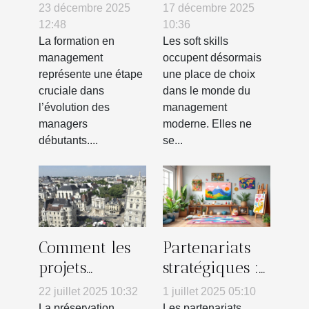
management
transforment
23 décembre 2025
17 décembre 2025
transforme-t-
le paysage
12:48
10:36
elle les
managérial
La formation en
Les soft skills
management
occupent désormais
managers
moderne ?
représente une étape
une place de choix
débutants ?
cruciale dans
dans le monde du
l’évolution des
management
managers
moderne. Elles ne
débutants....
se...
Comment les
Partenariats
projets
stratégiques :
immobiliers
clé du succès
22 juillet 2025 10:32
1 juillet 2025 05:10
contribuent-
pour les
La préservation
Les partenariats