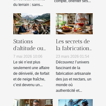
compte, orienter ses...
du terrain : sans...
Stations
Les secrets de
d'altitude ou
la fabrication
stations
artisanale des
7 mai 2026 10:06
23 mars 2026 01:54
villages : un
jus et nectars
Le ski n’est plus
Découvrez l’univers
choix
seulement une affaire
fascinant de la
de dénivelé, de forfait
fabrication artisanale
générationnel
et de neige fraîche,
des jus et nectars, un
c’est devenu un...
monde où
authenticité et...