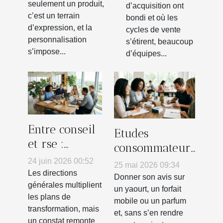
de chaussures
seulement un produit,
d’acquisition ont
c’est un terrain
bondi et où les
d’expression, et la
cycles de vente
personnalisation
s’étirent, beaucoup
s’impose...
d’équipes...
Entre conseil
Etudes
et rse :
consommateurs
comment
: comment
24 juin 2026 00:52
25 mai 2026 09:34
initier un
Les directions
participer
Donner son avis sur
changement
générales multiplient
influence-t-il
un yaourt, un forfait
les plans de
durable ?
mobile ou un parfum
vraiment vos
transformation, mais
et, sans s’en rendre
achats ?
un constat remonte