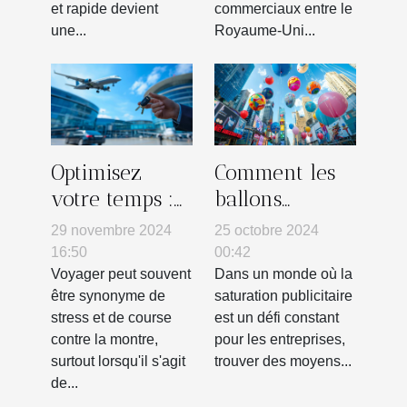
entrepreneurs
et rapide devient
commerciaux entre le
européens
une...
Royaume-Uni...
Optimisez
Comment les
votre temps :
ballons
avantages du
publicitaires
29 novembre 2024
25 octobre 2024
service
hélium
16:50
00:42
voiturier à
boostent la
Voyager peut souvent
Dans un monde où la
être synonyme de
saturation publicitaire
l'aéroport
visibilité des
stress et de course
est un défi constant
entreprises
contre la montre,
pour les entreprises,
surtout lorsqu'il s'agit
trouver des moyens...
de...