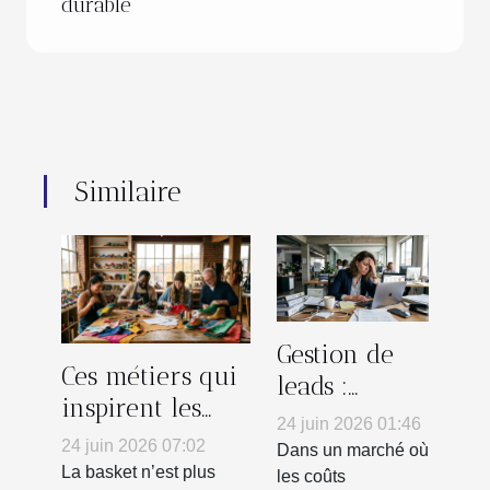
durable
Similaire
Gestion de
Ces métiers qui
leads :
inspirent les
pourquoi
24 juin 2026 01:46
tendances en
votre logiciel
24 juin 2026 07:02
Dans un marché où
personnalisation
La basket n’est plus
n’y suffit pas
les coûts