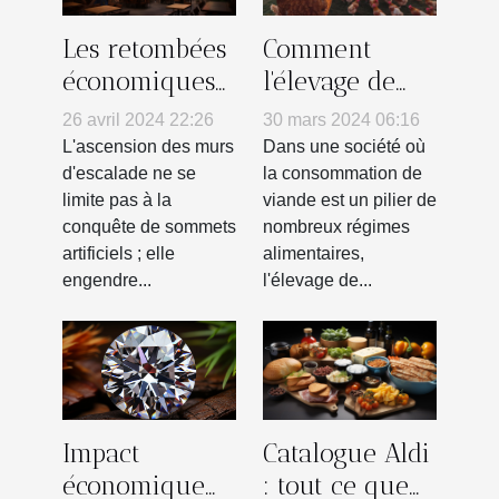
Les retombées
Comment
économiques
l'élevage de
locales d'un
volailles en
26 avril 2024 22:26
30 mars 2024 06:16
complexe
grand format
L'ascension des murs
Dans une société où
d'escalade et
impacte
d'escalade ne se
la consommation de
limite pas à la
viande est un pilier de
de
l'économie
conquête de sommets
nombreux régimes
restauration
locale
artificiels ; elle
alimentaires,
engendre...
l'élevage de...
Impact
Catalogue Aldi
économique
: tout ce que