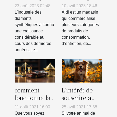
des diamants
vous devez
23 août 2023 02:48
10 avril 2023 18:46
synthétiques
savoir ?
L'industrie des
Aldi est un magasin
sur le marché
diamants
qui commercialise
synthétiques a connu
plusieurs catégories
de la
une croissance
de produits de
bijouterie
considérable au
consommation,
cours des dernières
d’entretien, de...
années, ce...
L’intérêt de
comment
souscrire à
fonctionne la
une assurance
loi Pinel?
25 avril 2021 17:38
11 août 2021 16:00
pour son
Si votre animal de
Que vous soyez