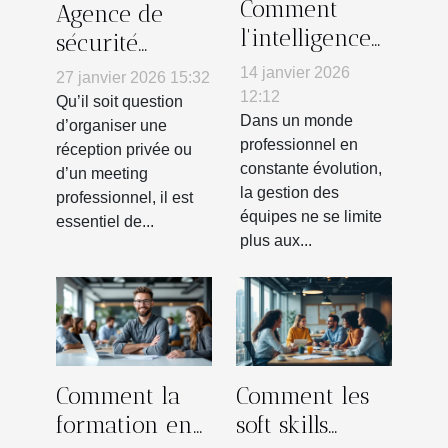
Comment
Agence de
l'intelligence
sécurité
émotionnelle
événementielle
14 janvier 2026
27 janvier 2026 15:32
transforme-t-
: la plus
12:12
Qu’il soit question
elle le
Dans un monde
connue est
d’organiser une
professionnel en
management
réception privée ou
Atrium
constante évolution,
d’un meeting
d'équipe ?
Protection
la gestion des
professionnel, il est
Privée !
équipes ne se limite
essentiel de...
plus aux...
Comment la
Comment les
formation en
soft skills