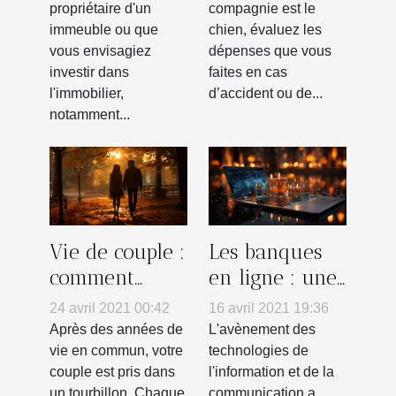
chien
compagnie est le
propriétaire d'un
chien, évaluez les
immeuble ou que
dépenses que vous
vous envisagiez
faites en cas
investir dans
d’accident ou de...
l'immobilier,
notamment...
Vie de couple :
Les banques
comment
en ligne : une
sortir de la
révolution
24 avril 2021 00:42
16 avril 2021 19:36
routine ?
pour les
Après des années de
L'avènement des
entreprises
vie en commun, votre
technologies de
couple est pris dans
l'information et de la
un tourbillon. Chaque
communication a