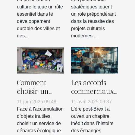
ils à la
projets
culturelle joue un rôle
stratégiques jouent
essentiel dans le
un rôle prépondérant
préservation
culturels
développement
dans la réussite des
culturelle ?
durable des villes et
projets culturels
des...
modernes....
Comment
Les accords
choisir un
commerciaux
service de
post-Brexit et
11 juin 2025 09:48
11 avril 2025 09:37
débarras
leurs
Face à l'accumulation
L'ère post-Brexit a
écologique et
implications
d’objets inutiles,
ouvert un chapitre
choisir un service de
inédit dans l'histoire
rapide
pour les
débarras écologique
des échanges