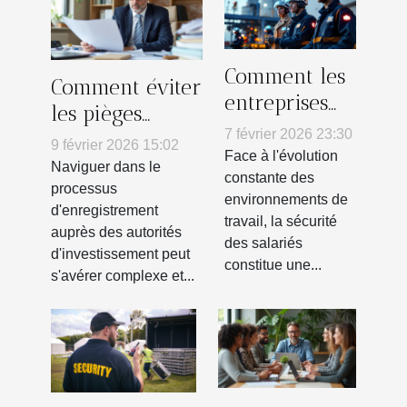
Comment les
Comment éviter
entreprises
les pièges
utilisent le
7 février 2026 23:30
courants lors
9 février 2026 15:02
PTI DATI pour
Face à l'évolution
de
Naviguer dans le
renforcer la
constante des
l'enregistrement
processus
environnements de
sécurité de
d'enregistrement
auprès des
travail, la sécurité
leurs
auprès des autorités
autorités
des salariés
d'investissement peut
employés
constitue une...
d'investissement
s'avérer complexe et...
?