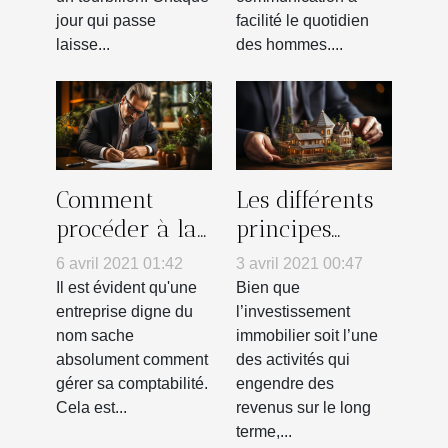
jour qui passe
facilité le quotidien
laisse...
des hommes....
Comment
Les différents
procéder à la
principes
gestion de la
d’une agence
6 avril 2021 01:42
3 avril 2021 00:47
comptabilité
immobilière:
Il est évident qu'une
Bien que
d’une auto
ce qu’il en est
entreprise digne du
l’investissement
nom sache
immobilier soit l’une
entreprise ?
!
absolument comment
des activités qui
gérer sa comptabilité.
engendre des
Cela est...
revenus sur le long
terme,...