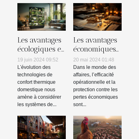
Les avantages
Les avantages
écologiques et
économiques
économiques
des services
19 juin 2024 09:52
20 mai 2024 01:48
des
d'investigation
L'évolution des
Dans le monde des
climatiseurs
privée pour
technologies de
affaires, l’efficacité
confort thermique
opérationnelle et la
réversibles
les entreprises
domestique nous
protection contre les
modernes
locales
amène à considérer
pertes économiques
les systèmes de...
sont...