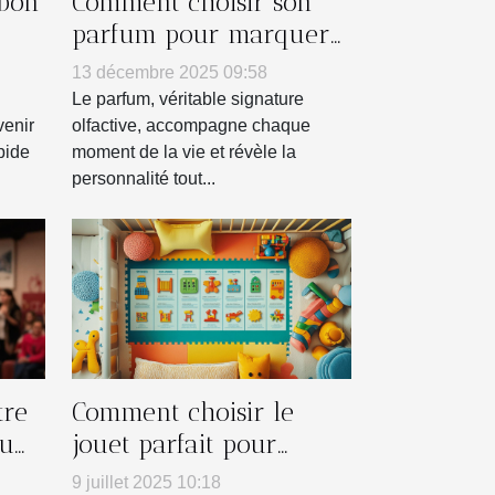
 bon
Comment choisir son
parfum pour marquer
es ?
chaque saison ?
13 décembre 2025 09:58
Le parfum, véritable signature
venir
olfactive, accompagne chaque
pide
moment de la vie et révèle la
personnalité tout...
tre
Comment choisir le
ou
jouet parfait pour
ngo
chaque âge ?
9 juillet 2025 10:18