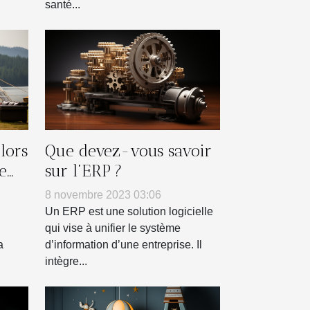
santé...
lors
Que devez-vous savoir
e
sur l’ERP ?
e
8 novembre 2023 03:06
Un ERP est une solution logicielle
qui vise à unifier le système
a
d’information d’une entreprise. Il
intègre...