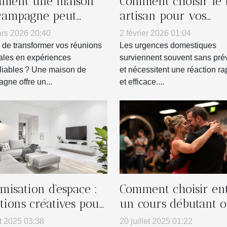
ment une maison
Comment choisir le
campagne peut
artisan pour vos
nsformer vos
urgences domestiqu
rs 2026 20:40
2 février 2026 01:04
nions familiales ?
 de transformer vos réunions
Les urgences domestiques
iales en expériences
surviennent souvent sans pré
liables ? Une maison de
et nécessitent une réaction ra
gne offre un...
et efficace....
misation d'espace :
Comment choisir en
utions créatives pour
un cours débutant 
its logements
intermédiaire en ta
t 2025 03:38
20 juillet 2025 01:22