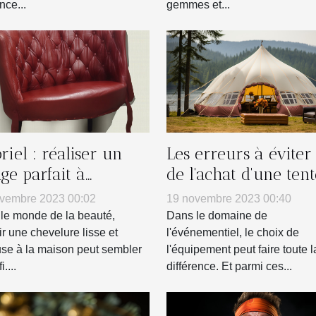
nce...
gemmes et...
riel : réaliser un
Les erreurs à éviter 
age parfait à
de l'achat d'une tent
icile
gonflable pour votr
vembre 2023 00:02
19 novembre 2023 00:40
entreprise
le monde de la beauté,
Dans le domaine de
ir une chevelure lisse et
l'événementiel, le choix de
se à la maison peut sembler
l'équipement peut faire toute l
....
différence. Et parmi ces...