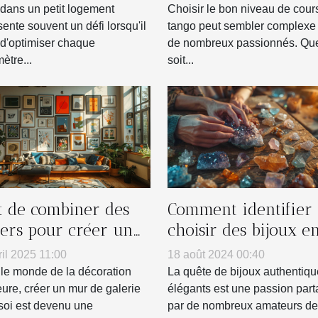
?
 dans un petit logement
Choisir le bon niveau de cour
sente souvent un défi lorsqu'il
tango peut sembler complexe
t d'optimiser chaque
de nombreux passionnés. Que
ètre...
soit...
rt de combiner des
Comment identifier 
ters pour créer un
choisir des bijoux e
 de galerie chez soi
vraies pierres
ril 2025 11:00
18 août 2024 00:40
naturelles
le monde de la décoration
La quête de bijoux authentiqu
eure, créer un mur de galerie
élégants est une passion par
soi est devenu une
par de nombreux amateurs de