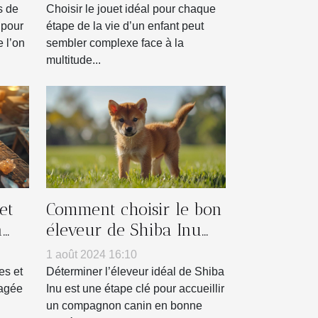
s de
Choisir le jouet idéal pour chaque
 pour
étape de la vie d’un enfant peut
 l’on
sembler complexe face à la
multitude...
et
Comment choisir le bon
n
éleveur de Shiba Inu
pour vous
1 août 2024 16:10
es et
Déterminer l’éleveur idéal de Shiba
tagée
Inu est une étape clé pour accueillir
un compagnon canin en bonne