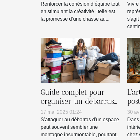
d'équipe
Renforcer la cohésion d’équipe tout
Vivre
en stimulant la créativité : telle est
repré
la promesse d’une chasse au...
s'agi
centim
Guide complet pour
L'a
organiser un débarras
pos
efficace de votre espace
mur
17 mai 2025 01:24
30 av
S'attaquer au débarras d'un espace
Dans 
peut souvent sembler une
intéri
montagne insurmontable, pourtant,
chez 