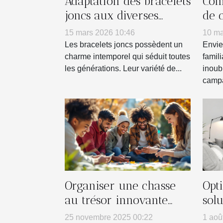
Adaptation des bracelets
Com
joncs aux diverses
de 
personnalités
tra
15 mars 2026 10:46
10 ma
réu
Les bracelets joncs possèdent un
Envie
charme intemporel qui séduit toutes
famil
les générations. Leur variété de...
inoub
campa
Organiser une chasse
Opti
au trésor innovante
sol
pour renforcer l'esprit
pet
25 novembre 2025 00:22
1 aoû