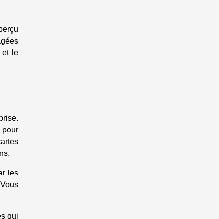
perçu
agées
et le
prise.
 pour
artes
ns.
ar les
. Vous
es qui