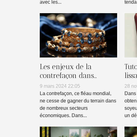
avec les...
tenda
Les enjeux de la
Tuto
contrefaçon dans
liss
l'industrie de la
dom
9 mars 2024 22:05
28 no
bijouterie
La contrefaçon, ce fléau mondial,
Dans 
ne cesse de gagner du terrain dans
obten
de nombreux secteurs
soyeu
économiques. Dans...
un défi