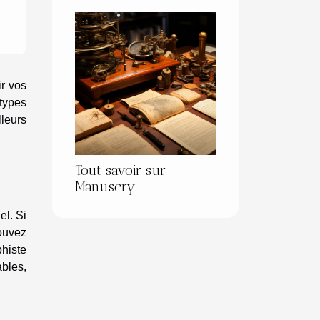
ir vos
 types
lleurs
Tout savoir sur
Manuscry
el. Si
pouvez
phiste
ables,