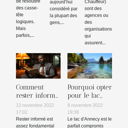
logiques
de résoudre
Chauffeur)
aujourd’hui
des casse-
sont des
considéré par
tête
agences ou
la plupart des
logiques.
des
gens,...
Mais
organisations
parfois,...
qui
assurent...
Comment
Pourquoi opter
rester informé
pour le lac
?
d'Annecy ?
13 novembre 2022
8 novembre 2022
17:02
19:38
Rester informé est
Le lac d'Annecy est le
assez fondamental
parfait compromis