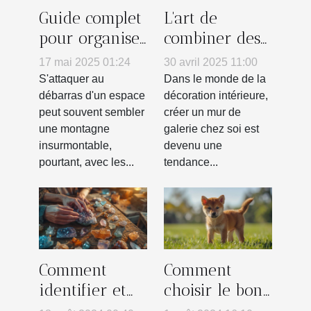
Guide complet
L'art de
pour organiser
combiner des
un débarras
posters pour
17 mai 2025 01:24
30 avril 2025 11:00
efficace de
créer un mur
S'attaquer au
Dans le monde de la
votre espace
de galerie
débarras d'un espace
décoration intérieure,
peut souvent sembler
créer un mur de
chez soi
une montagne
galerie chez soi est
insurmontable,
devenu une
pourtant, avec les...
tendance...
Comment
Comment
identifier et
choisir le bon
choisir des
éleveur de