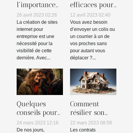
l’importance
efficaces pour
d’un site
envoyer un
26 avril 2023 02:26
12 avril 2023 02:40
internet
colis par la
La création de sites
Vous avez besoin
vitrine pour
poste en
internet pour
d’envoyer un colis ou
entreprise est une
un courrier à un de
son entreprise
France
nécessité pour la
vos proches sans
?
visibilité de cette
pour autant vous
dernière. Avec...
déplacer ?...
Quelques
Comment
conseils pour
résilier son
trouver
contrat
24 mars 2023 12:16
22 mars 2023 08:58
l’homme de
Assurance
De nos jours,
Les contrats