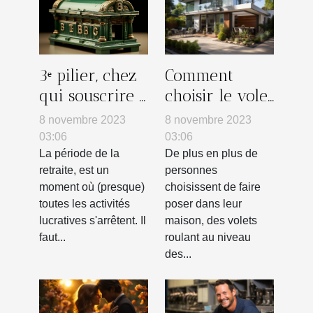
3ᵉ pilier, chez
Comment
qui souscrire :
choisir le volet
la banque
roulant le plus
8 novembre 2023
8 novembre 2023
adapté à votre
03:06
03:06
maison ?
La période de la
De plus en plus de
retraite, est un
personnes
moment où (presque)
choisissent de faire
toutes les activités
poser dans leur
lucratives s'arrêtent. Il
maison, des volets
faut...
roulant au niveau
des...