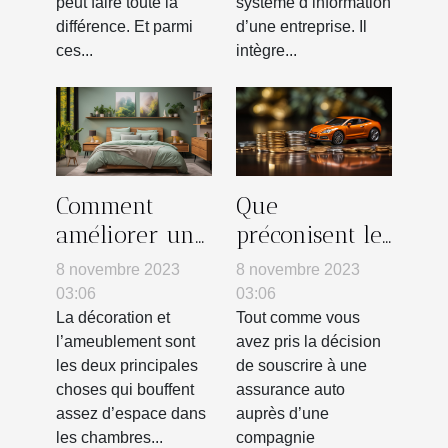
peut faire toute la
système d’information
différence. Et parmi
d’une entreprise. Il
ces...
intègre...
Comment
Que
améliorer une
préconisent les
petite
lois Chatel et
8 novembre 2023
8 novembre 2023
chambre ?
Harmon en
03:06
03:06
termes de
La décoration et
Tout comme vous
l’ameublement sont
avez pris la décision
résiliation
les deux principales
de souscrire à une
d’un contrat
choses qui bouffent
assurance auto
d’assurance
assez d’espace dans
auprès d’une
auto ?
les chambres...
compagnie