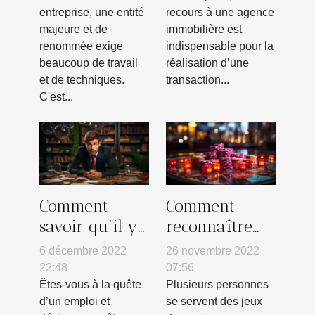
entreprise, une entité
recours à une agence
majeure et de
immobilière est
renommée exige
indispensable pour la
beaucoup de travail
réalisation d’une
et de techniques.
transaction...
C'est...
Comment
Comment
savoir qu’il y
reconnaître
a une offre
les casinos
6 décembre 2022
26 novembre 2022
d’emploi
non fiables ?
22:48
07:56
disponible ?
Êtes-vous à la quête
Plusieurs personnes
d’un emploi et
se servent des jeux