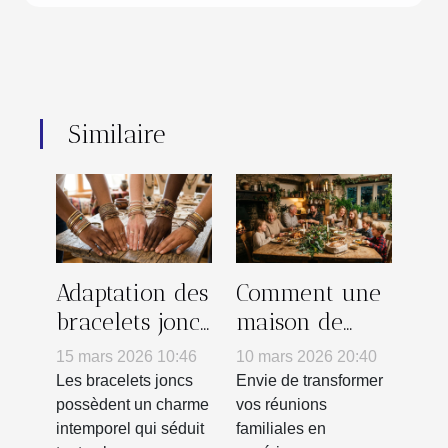
Similaire
Adaptation des
Comment une
bracelets joncs
maison de
aux diverses
campagne
15 mars 2026 10:46
10 mars 2026 20:40
personnalités
peut
Les bracelets joncs
Envie de transformer
transformer
possèdent un charme
vos réunions
intemporel qui séduit
familiales en
vos réunions