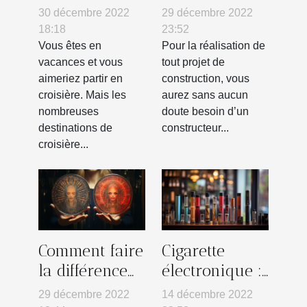
année ?
immobilier :
30 décembre 2022
29 décembre 2022
comment le
18:18
23:52
choisir ?
Vous êtes en
Pour la réalisation de
vacances et vous
tout projet de
aimeriez partir en
construction, vous
croisière. Mais les
aurez sans aucun
nombreuses
doute besoin d’un
destinations de
constructeur...
croisière...
Comment faire
Cigarette
la différence
électronique :
entre un faux
où trouver la
29 décembre 2022
14 décembre 2022