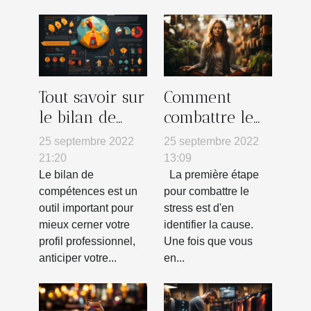
Tout savoir sur
Comment
le bilan de
combattre le
compétences
stress
25 septembre 2022
25 septembre 2022
21:20
13:09
Le bilan de
La première étape
compétences est un
pour combattre le
outil important pour
stress est d'en
mieux cerner votre
identifier la cause.
profil professionnel,
Une fois que vous
anticiper votre...
en...