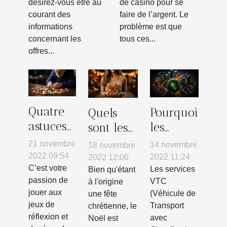
désirez-vous être au
de casino pour se
courant des
faire de l’argent. Le
informations
problème est que
concernant les
tous ces...
offres...
Quatre
Pourquoi
Quels
astuces
les
sont les
efficaces
services
meilleurs
21 novembre
14 novembre
18 novembre
pour
de VTC ?
cadeaux
2022 09:54
2022 11:24
2022 12:06
résoudre
C’est votre
Les services
pour le
Bien qu'étant
passion de
VTC
à l'origine
les
Noël ?
jouer aux
(Véhicule de
une fête
casse-
jeux de
Transport
chrétienne, le
tête
réflexion et
avec
Noël est