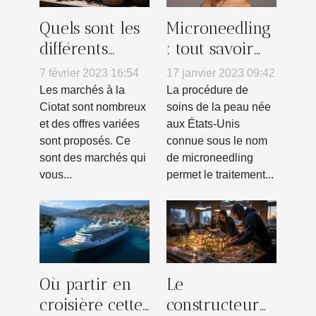
Quels sont les
Microneedling
différents
: tout savoir
types de
sur ce soin du
7 février 2023 16:54
17 janvier 2023 09:42
marchés
visage
Les marchés à la
La procédure de
ouverts à la
Ciotat sont nombreux
soins de la peau née
et des offres variées
aux États-Unis
Ciotat ?
sont proposés. Ce
connue sous le nom
sont des marchés qui
de microneedling
vous...
permet le traitement...
Où partir en
Le
croisière cette
constructeur