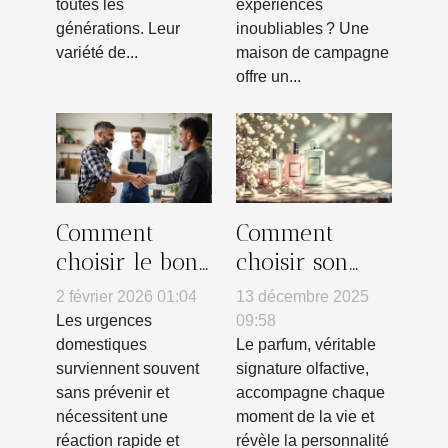
toutes les
expériences
familiales ?
générations. Leur
inoubliables ? Une
variété de...
maison de campagne
offre un...
Comment
Comment
choisir le bon
choisir son
artisan pour
parfum pour
2 février 2026 01:04
13 décembre 2025
vos urgences
marquer
Les urgences
09:58
domestiques ?
chaque saison
domestiques
Le parfum, véritable
surviennent souvent
signature olfactive,
?
sans prévenir et
accompagne chaque
nécessitent une
moment de la vie et
réaction rapide et
révèle la personnalité