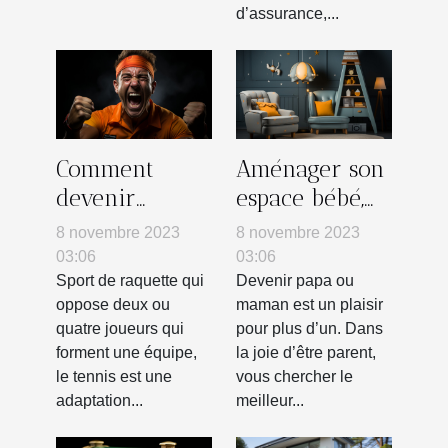
d’assurance,...
Comment
Aménager son
devenir
espace bébé,
mentalement
quelles astuces
8 novembre 2023
8 novembre 2023
fort au
pour déco ?
03:06
03:06
tennis ?
Sport de raquette qui
Devenir papa ou
oppose deux ou
maman est un plaisir
quatre joueurs qui
pour plus d’un. Dans
forment une équipe,
la joie d’être parent,
le tennis est une
vous chercher le
adaptation...
meilleur...