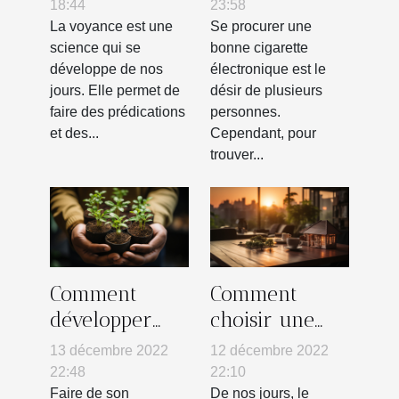
et un vrai
meilleure ?
18:44
23:58
voyant ?
La voyance est une
Se procurer une
science qui se
bonne cigarette
développe de nos
électronique est le
jours. Elle permet de
désir de plusieurs
faire des prédications
personnes.
et des...
Cependant, pour
trouver...
Comment
Comment
développer
choisir une
une stratégie
agence
13 décembre 2022
12 décembre 2022
RSE ?
immobilière ?
22:48
22:10
Faire de son
De nos jours, le