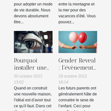
pour adopter un mode
entre la montagne et
de vie durable. Nous
la mer pour des
devons absolument
vacances d'été. Vous
être...
pouvez...
Pourquoi
Gender Reveal
installer une
: l’évènement
alarme
pour
30 octobre 2022
29 octobre 2022
caméra dans
découvrir le
13:02
16:14
sa maison ?
sexe d’un
Quand on construit
Les futurs parents ont
une nouvelle maison,
généralement hâte de
enfant
l'idéal est d'avoir tout
connaitre le sexe de
ce qu'il faut. Dans cet
l’enfant. Ceci pour