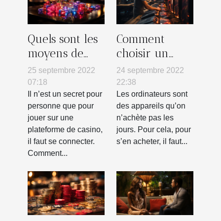
Quels sont les
Comment
moyens de
choisir un
réussir à se
ordinateur ?
25 septembre 2022
24 septembre 2022
connecter à
07:18
22:38
une
Il n’est un secret pour
Les ordinateurs sont
personne que pour
des appareils qu’on
plateforme de
jouer sur une
n’achète pas les
casino ?
plateforme de casino,
jours. Pour cela, pour
il faut se connecter.
s’en acheter, il faut...
Comment...