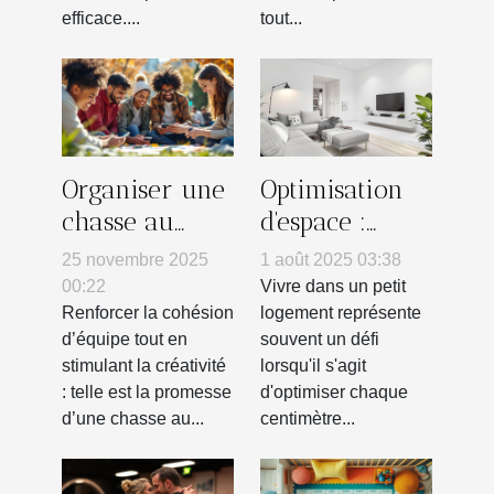
efficace....
tout...
Organiser une
Optimisation
chasse au
d'espace :
trésor
solutions
25 novembre 2025
1 août 2025 03:38
innovante
créatives pour
00:22
Vivre dans un petit
pour renforcer
petits
Renforcer la cohésion
logement représente
d’équipe tout en
souvent un défi
l'esprit
logements
stimulant la créativité
lorsqu'il s'agit
d'équipe
: telle est la promesse
d'optimiser chaque
d’une chasse au...
centimètre...