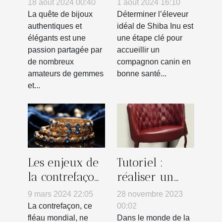
18 août 2024 00:40
1 août 2024 16:10
bijoux en
Shiba Inu
La quête de bijoux
Déterminer l’éleveur
vraies pierres
pour vous
authentiques et
idéal de Shiba Inu est
élégants est une
une étape clé pour
naturelles
passion partagée par
accueillir un
de nombreux
compagnon canin en
amateurs de gemmes
bonne santé...
et...
Les enjeux de
Tutoriel :
la contrefaçon
réaliser un
dans
lissage parfait
9 mars 2024 22:05
28 novembre 2023
l'industrie de
à domicile
La contrefaçon, ce
00:02
la bijouterie
fléau mondial, ne
Dans le monde de la