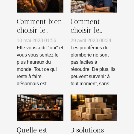
Comment bien
Comment
choisir le
choisir le
photographe
meilleur
10 mai 2023 01:56
29 avril 2023 00:34
de son
plombier à
Elle vous a dit "oui" et
Les problèmes de
mariage ?
proximité pour
vous vous sentez le
plomberie ne sont
plus heureux du
pas faciles à
vos besoins en
monde. Tout ce qui
résoudre. De plus, ils
plomberie ?
reste à faire
peuvent survenir à
désormais est...
tout moment, sans...
Quelle est
3 solutions