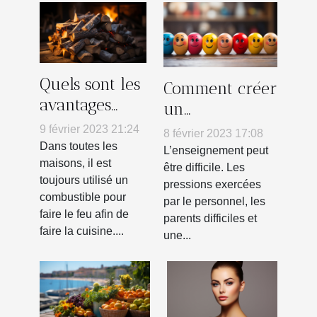
Quels sont les
Comment créer
avantages
un
d’utiliser le
environnement
9 février 2023 21:24
8 février 2023 17:08
chauffage au
d’apprentissage
Dans toutes les
L’enseignement peut
bois ?
maisons, il est
grâce à la
être difficile. Les
toujours utilisé un
pressions exercées
psychologie
combustible pour
par le personnel, les
positive
faire le feu afin de
parents difficiles et
faire la cuisine....
une...