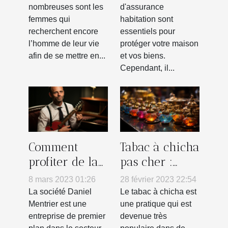
votre vie
Habitation ?
nombreuses sont les
d'assurance
femmes qui
habitation sont
recherchent encore
essentiels pour
l’homme de leur vie
protéger votre maison
afin de se mettre en...
et vos biens.
Cependant, il...
Comment
Tabac à chicha
profiter de la
pas cher :
société DANIEL
comment
8 mars 2023 01:26
28 février 2023 22:54
MENTRIER ?
reconnaître
La société Daniel
Le tabac à chicha est
un produit de
Mentrier est une
une pratique qui est
entreprise de premier
devenue très
qualité ?