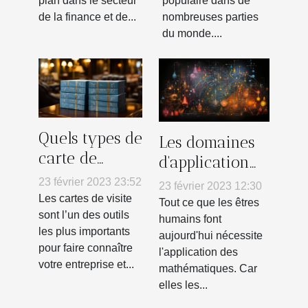
plan dans le secteur
populaire dans de
de la finance et de...
nombreuses parties
du monde....
Quels types de
Les domaines
carte de
d'application
visites faire à
des
23 février 2023 23:52
23 février 2023 12:30
Lyon ?
mathématiques
Les cartes de visite
Tout ce que les êtres
sont l’un des outils
humains font
les plus importants
aujourd'hui nécessite
pour faire connaître
l'application des
votre entreprise et...
mathématiques. Car
elles les...