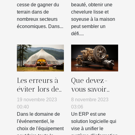
cesse de gagner du
beauté, obtenir une
terrain dans de
chevelure lisse et
nombreux secteurs
soyeuse à la maison
économiques. Dans...
peut sembler un
défi....
Les erreurs à
Que devez-
éviter lors de
vous savoir
l'achat d'une
sur l’ERP ?
19 novembre 2023
8 novembre 2023
tente gonflable
00:40
03:06
pour votre
Dans le domaine de
Un ERP est une
l'événementiel, le
solution logicielle qui
entreprise
choix de l'équipement
vise à unifier le