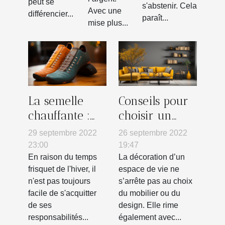
peut se
s'abstenir. Cela
Avec une
différencier...
paraît...
mise plus...
La semelle
Conseils pour
chauffante :
choisir un
pourquoi
tableau mural
29 septembre 2022
26 septembre 2022
l'utiliser ?
23:00
19:47
En raison du temps
La décoration d’un
frisquet de l'hiver, il
espace de vie ne
n'est pas toujours
s’arrête pas au choix
facile de s'acquitter
du mobilier ou du
de ses
design. Elle rime
responsabilités...
également avec...