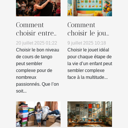
Comment
Comment
choisir entre
choisir le jouet
un cours
parfait pour
20 juillet 2025 01:22
9 juillet 2025 10:18
débutant ou
chaque âge ?
Choisir le bon niveau
Choisir le jouet idéal
intermédiaire
de cours de tango
pour chaque étape de
peut sembler
la vie d’un enfant peut
en tango ?
complexe pour de
sembler complexe
nombreux
face à la multitude...
passionnés. Que l’on
soit...