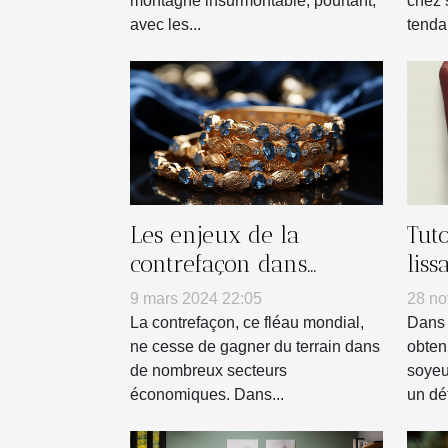
montagne insurmontable, pourtant,
chez 
avec les...
tenda
Les enjeux de la
Tuto
contrefaçon dans
liss
l'industrie de la
dom
9 mars 2024 22:05
28 no
bijouterie
La contrefaçon, ce fléau mondial,
Dans 
ne cesse de gagner du terrain dans
obten
de nombreux secteurs
soyeu
économiques. Dans...
un défi