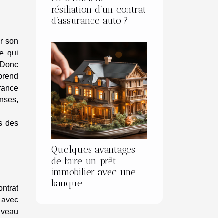
résiliation d’un contrat
d’assurance auto ?
er son
e qui
 Donc
 prend
rance
nses,
s des
Quelques avantages
de faire un prêt
immobilier avec une
banque
ntrat
 avec
ouveau