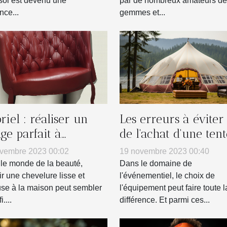
soi est devenu une
par de nombreux amateurs de
nce...
gemmes et...
riel : réaliser un
Les erreurs à éviter 
age parfait à
de l'achat d'une tent
icile
gonflable pour votr
vembre 2023 00:02
19 novembre 2023 00:40
entreprise
le monde de la beauté,
Dans le domaine de
ir une chevelure lisse et
l'événementiel, le choix de
se à la maison peut sembler
l'équipement peut faire toute l
....
différence. Et parmi ces...