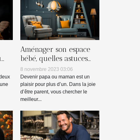
Aménager son espace
u
bébé, quelles astuces
pour déco ?
8 novembre 2023 03:06
 deux
Devenir papa ou maman est un
 une
plaisir pour plus d’un. Dans la joie
d’être parent, vous chercher le
meilleur...