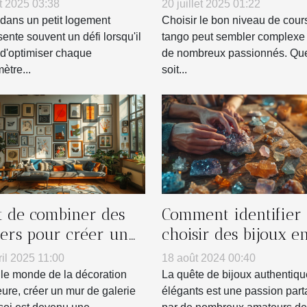
its logements
intermédiaire en ta
t 2025 03:38
20 juillet 2025 01:22
?
 dans un petit logement
Choisir le bon niveau de cour
sente souvent un défi lorsqu'il
tango peut sembler complexe
t d'optimiser chaque
de nombreux passionnés. Que
ètre...
soit...
rt de combiner des
Comment identifier 
ters pour créer un
choisir des bijoux e
 de galerie chez soi
vraies pierres
ril 2025 11:00
18 août 2024 00:40
naturelles
le monde de la décoration
La quête de bijoux authentiqu
eure, créer un mur de galerie
élégants est une passion par