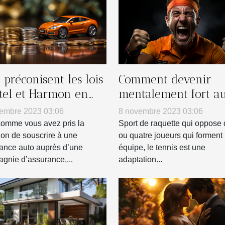
préconisent les lois
Comment devenir
tel et Harmon en
mentalement fort a
es de résiliation
tennis ?
embre 2023 03:06
8 novembre 2023 03:06
n contrat
comme vous avez pris la
Sport de raquette qui oppose
ssurance auto ?
ion de souscrire à une
ou quatre joueurs qui forment
ance auto auprès d’une
équipe, le tennis est une
gnie d’assurance,...
adaptation...