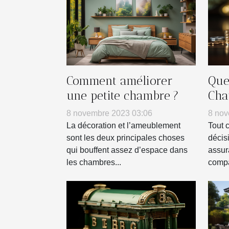
Comment améliorer
Que 
une petite chambre ?
Cha
term
8 novembre 2023 03:06
8 nov
d’u
La décoration et l’ameublement
Tout 
d’a
sont les deux principales choses
décis
qui bouffent assez d’espace dans
assur
les chambres...
compa