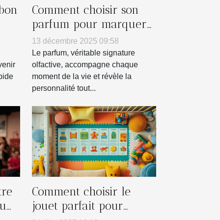
 bon
Comment choisir son
parfum pour marquer
es ?
chaque saison ?
13 décembre 2025 09:58
Le parfum, véritable signature
venir
olfactive, accompagne chaque
pide
moment de la vie et révèle la
personnalité tout...
tre
Comment choisir le
ou
jouet parfait pour