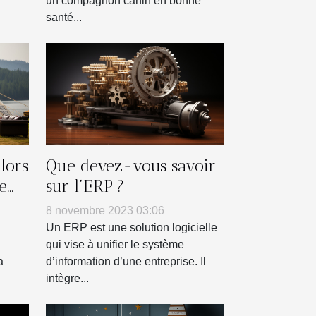
un compagnon canin en bonne
santé...
lors
Que devez-vous savoir
e
sur l’ERP ?
e
8 novembre 2023 03:06
Un ERP est une solution logicielle
qui vise à unifier le système
a
d’information d’une entreprise. Il
intègre...