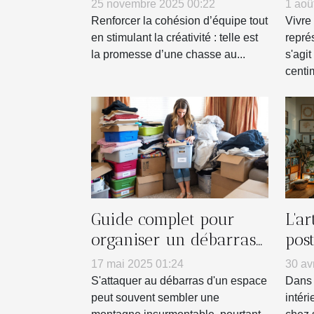
pour renforcer l'esprit
pet
25 novembre 2025 00:22
1 aoû
d'équipe
Renforcer la cohésion d’équipe tout
Vivre
en stimulant la créativité : telle est
repré
la promesse d’une chasse au...
s'agi
centim
Guide complet pour
L'a
organiser un débarras
pos
efficace de votre espace
mur
17 mai 2025 01:24
30 av
S'attaquer au débarras d'un espace
Dans 
peut souvent sembler une
intéri