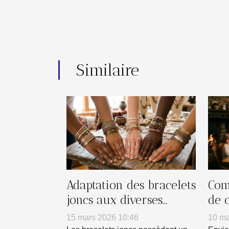
Similaire
Adaptation des bracelets
Com
joncs aux diverses
de 
personnalités
tra
15 mars 2026 10:46
10 ma