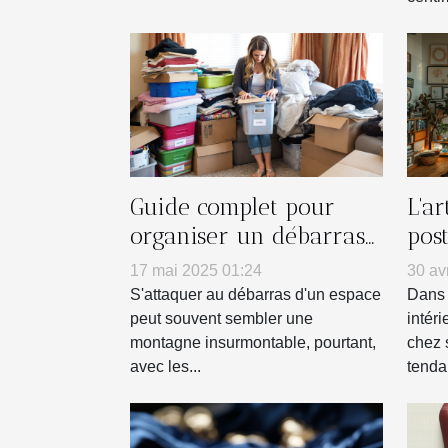
Guide complet pour
L'a
organiser un débarras
pos
efficace de votre espace
mur
17 mai 2025 01:24
30 av
S'attaquer au débarras d'un espace
Dans 
peut souvent sembler une
intéri
montagne insurmontable, pourtant,
chez 
avec les...
tenda