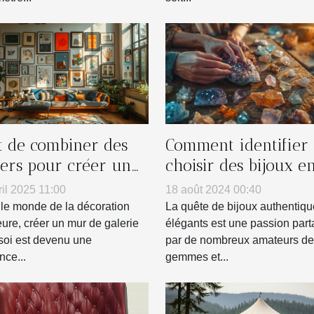
rt de combiner des
Comment identifier 
ters pour créer un
choisir des bijoux e
 de galerie chez soi
vraies pierres
ril 2025 11:00
18 août 2024 00:40
naturelles
le monde de la décoration
La quête de bijoux authentiqu
eure, créer un mur de galerie
élégants est une passion par
soi est devenu une
par de nombreux amateurs de
nce...
gemmes et...