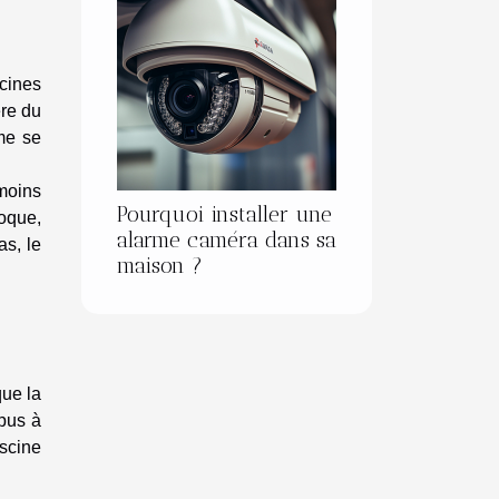
scines
ère du
rme se
 moins
Pourquoi installer une
coque,
alarme caméra dans sa
as, le
maison ?
que la
mpus à
iscine