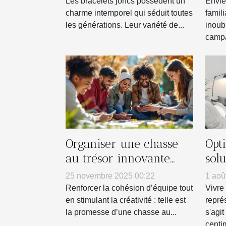
réu
Les bracelets joncs possèdent un
Envie
charme intemporel qui séduit toutes
famil
les générations. Leur variété de...
inoub
campa
Organiser une chasse
Opti
au trésor innovante
sol
pour renforcer l'esprit
pet
25 novembre 2025 00:22
1 aoû
d'équipe
Renforcer la cohésion d’équipe tout
Vivre
en stimulant la créativité : telle est
repré
la promesse d’une chasse au...
s'agi
centim