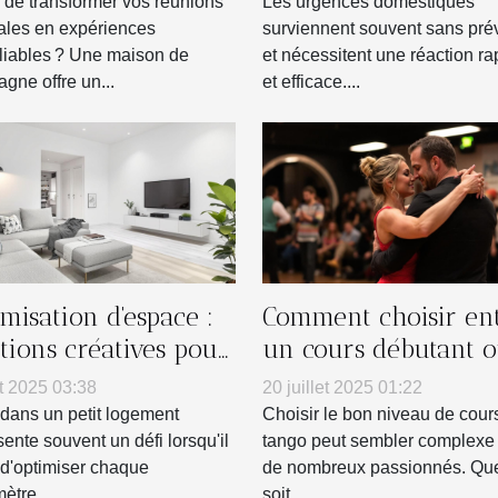
nions familiales ?
 de transformer vos réunions
Les urgences domestiques
iales en expériences
surviennent souvent sans pré
liables ? Une maison de
et nécessitent une réaction ra
gne offre un...
et efficace....
misation d'espace :
Comment choisir en
utions créatives pour
un cours débutant 
its logements
intermédiaire en ta
t 2025 03:38
20 juillet 2025 01:22
?
 dans un petit logement
Choisir le bon niveau de cour
sente souvent un défi lorsqu'il
tango peut sembler complexe
t d'optimiser chaque
de nombreux passionnés. Que
ètre...
soit...