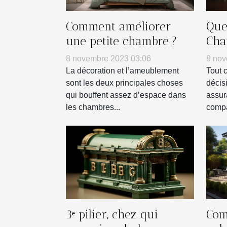
Comment améliorer
Que 
une petite chambre ?
Cha
term
8 novembre 2023 03:06
8 nov
d’u
La décoration et l’ameublement
Tout 
d’a
sont les deux principales choses
décis
qui bouffent assez d’espace dans
assur
les chambres...
compa
3ᵉ pilier, chez qui
Com