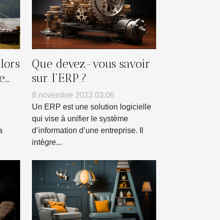
lors
Que devez-vous savoir
e
sur l’ERP ?
e
8 novembre 2023 03:06
Un ERP est une solution logicielle
qui vise à unifier le système
a
d’information d’une entreprise. Il
intègre...