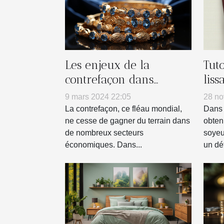
Les enjeux de la
Tuto
contrefaçon dans
liss
l'industrie de la
dom
9 mars 2024 22:05
28 no
bijouterie
La contrefaçon, ce fléau mondial,
Dans 
ne cesse de gagner du terrain dans
obten
de nombreux secteurs
soyeu
économiques. Dans...
un défi