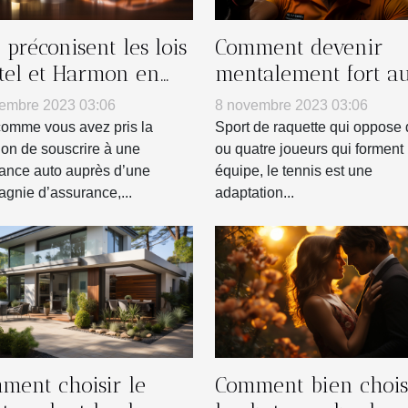
préconisent les lois
Comment devenir
tel et Harmon en
mentalement fort a
es de résiliation
tennis ?
embre 2023 03:06
8 novembre 2023 03:06
n contrat
comme vous avez pris la
Sport de raquette qui oppose
ssurance auto ?
ion de souscrire à une
ou quatre joueurs qui forment
ance auto auprès d’une
équipe, le tennis est une
gnie d’assurance,...
adaptation...
ment choisir le
Comment bien chois