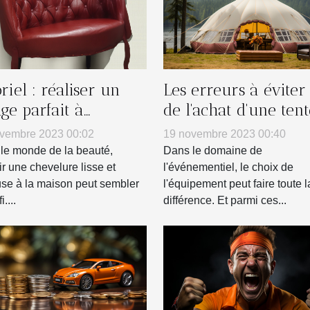
riel : réaliser un
Les erreurs à éviter 
age parfait à
de l'achat d'une tent
icile
gonflable pour votr
vembre 2023 00:02
19 novembre 2023 00:40
entreprise
le monde de la beauté,
Dans le domaine de
ir une chevelure lisse et
l'événementiel, le choix de
se à la maison peut sembler
l'équipement peut faire toute l
....
différence. Et parmi ces...