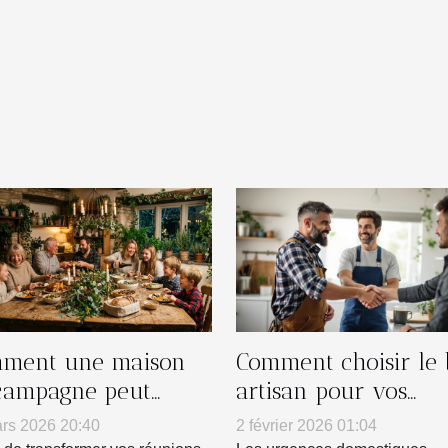
ment une maison
Comment choisir le
campagne peut
artisan pour vos
nsformer vos
urgences domestiqu
rs 2026 20:40
2 février 2026 01:04