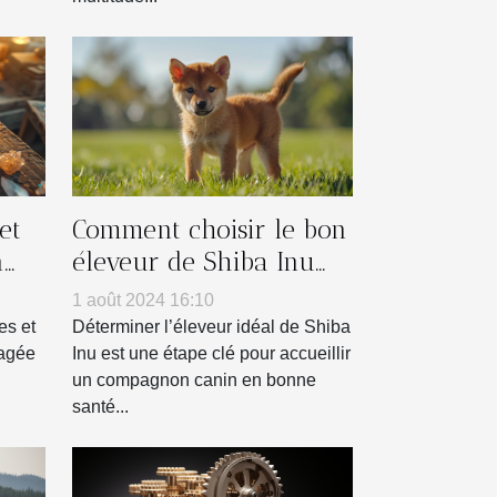
et
Comment choisir le bon
n
éleveur de Shiba Inu
pour vous
1 août 2024 16:10
es et
Déterminer l’éleveur idéal de Shiba
tagée
Inu est une étape clé pour accueillir
un compagnon canin en bonne
santé...