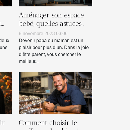
Aménager son espace
u
bébé, quelles astuces
pour déco ?
8 novembre 2023 03:06
 deux
Devenir papa ou maman est un
 une
plaisir pour plus d’un. Dans la joie
d’être parent, vous chercher le
meilleur...
ir
Comment choisir le