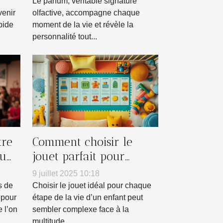
Le parfum, véritable signature
venir
olfactive, accompagne chaque
pide
moment de la vie et révèle la
personnalité tout...
tre
Comment choisir le
ou
jouet parfait pour
ngo
chaque âge ?
9 juillet 2025 10:18
s de
Choisir le jouet idéal pour chaque
 pour
étape de la vie d’un enfant peut
 l’on
sembler complexe face à la
multitude...