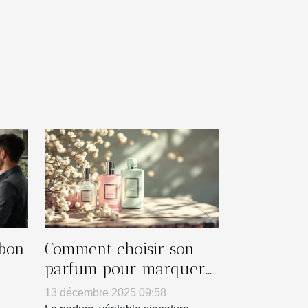
 bon
Comment choisir son
parfum pour marquer
es ?
chaque saison ?
13 décembre 2025 09:58