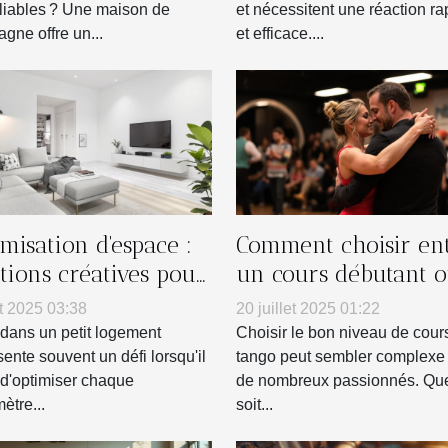
liables ? Une maison de
et nécessitent une réaction ra
gne offre un...
et efficace....
misation d'espace :
Comment choisir en
utions créatives pour
un cours débutant 
its logements
intermédiaire en ta
t 2025 03:38
20 juillet 2025 01:22
?
 dans un petit logement
Choisir le bon niveau de cour
sente souvent un défi lorsqu'il
tango peut sembler complexe
t d'optimiser chaque
de nombreux passionnés. Que
ètre...
soit...