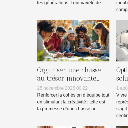
les générations. Leur variété de...
inoub
campa
Organiser une chasse
Opti
au trésor innovante
sol
pour renforcer l'esprit
pet
25 novembre 2025 00:22
1 aoû
d'équipe
Renforcer la cohésion d’équipe tout
Vivre
en stimulant la créativité : telle est
repré
la promesse d’une chasse au...
s'agi
centim