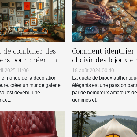
rt de combiner des
Comment identifier 
ters pour créer un
choisir des bijoux e
 de galerie chez soi
vraies pierres
ril 2025 11:00
18 août 2024 00:40
naturelles
le monde de la décoration
La quête de bijoux authentiqu
eure, créer un mur de galerie
élégants est une passion par
soi est devenu une
par de nombreux amateurs de
nce...
gemmes et...