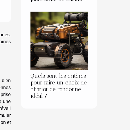
ries.
taines
Quels sont les critères
 bien
pour faire un choix de
onnes
chariot de randonné
 prise
idéal ?
s une
réveil
imuler
ion et