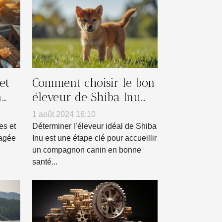
et
Comment choisir le bon
n
éleveur de Shiba Inu
pour vous
1 août 2024 16:10
es et
Déterminer l’éleveur idéal de Shiba
tagée
Inu est une étape clé pour accueillir
un compagnon canin en bonne
santé...