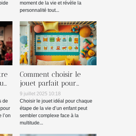
pide
moment de la vie et révèle la
personnalité tout...
tre
Comment choisir le
ou
jouet parfait pour
ngo
chaque âge ?
9 juillet 2025 10:18
s de
Choisir le jouet idéal pour chaque
 pour
étape de la vie d’un enfant peut
 l’on
sembler complexe face à la
multitude...