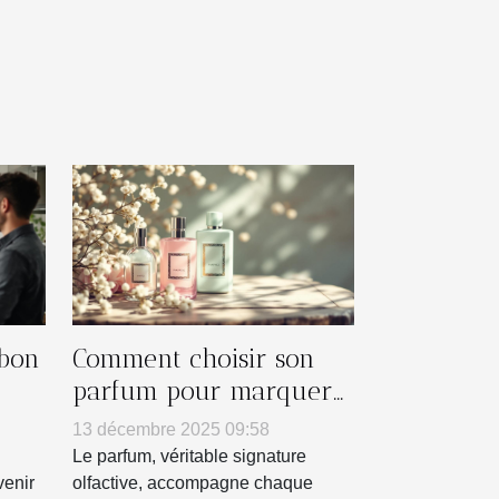
 bon
Comment choisir son
parfum pour marquer
es ?
chaque saison ?
13 décembre 2025 09:58
Le parfum, véritable signature
venir
olfactive, accompagne chaque