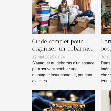
Guide complet pour
L'a
organiser un débarras
pos
efficace de votre espace
mur
17 mai 2025 01:24
30 av
S'attaquer au débarras d'un espace
Dans 
peut souvent sembler une
intéri
montagne insurmontable, pourtant,
chez 
avec les...
tenda