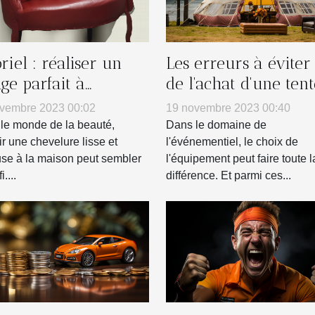
riel : réaliser un
Les erreurs à éviter 
age parfait à
de l'achat d'une tent
icile
gonflable pour votr
vembre 2023 00:02
19 novembre 2023 00:40
entreprise
le monde de la beauté,
Dans le domaine de
ir une chevelure lisse et
l'événementiel, le choix de
se à la maison peut sembler
l'équipement peut faire toute l
....
différence. Et parmi ces...