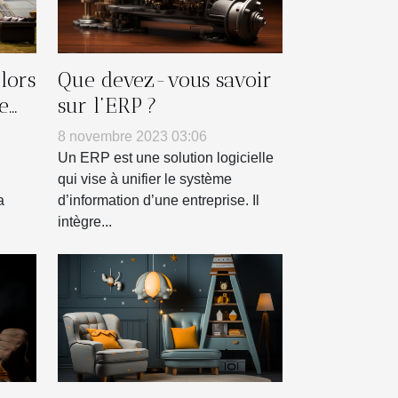
lors
Que devez-vous savoir
e
sur l’ERP ?
e
8 novembre 2023 03:06
Un ERP est une solution logicielle
qui vise à unifier le système
a
d’information d’une entreprise. Il
intègre...