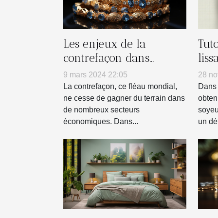
Les enjeux de la
Tuto
contrefaçon dans
liss
l'industrie de la
dom
9 mars 2024 22:05
28 no
bijouterie
La contrefaçon, ce fléau mondial,
Dans 
ne cesse de gagner du terrain dans
obten
de nombreux secteurs
soyeu
économiques. Dans...
un défi