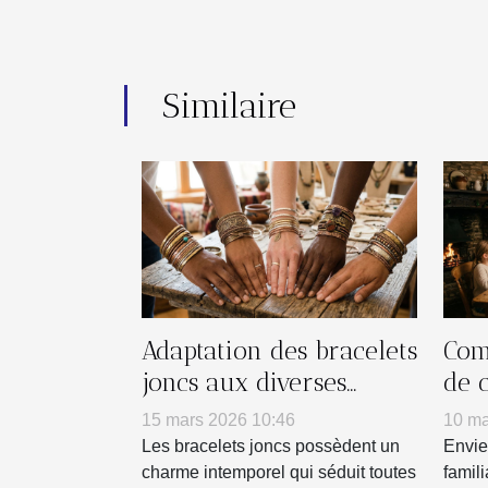
Similaire
Adaptation des bracelets
Com
joncs aux diverses
de 
personnalités
tra
15 mars 2026 10:46
10 ma
réu
Les bracelets joncs possèdent un
Envie
charme intemporel qui séduit toutes
famil