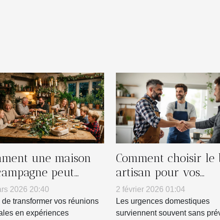
ment une maison
Comment choisir le
campagne peut
artisan pour vos
nsformer vos
urgences domestiqu
rs 2026 20:40
2 février 2026 01:04
nions familiales ?
 de transformer vos réunions
Les urgences domestiques
iales en expériences
surviennent souvent sans pré