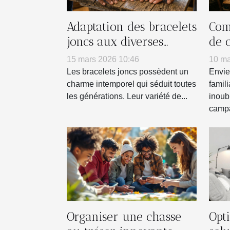
Adaptation des bracelets
Com
joncs aux diverses
de 
personnalités
tra
15 mars 2026 10:46
10 ma
réu
Les bracelets joncs possèdent un
Envie
charme intemporel qui séduit toutes
famil
les générations. Leur variété de...
inoub
campa
Organiser une chasse
Opti