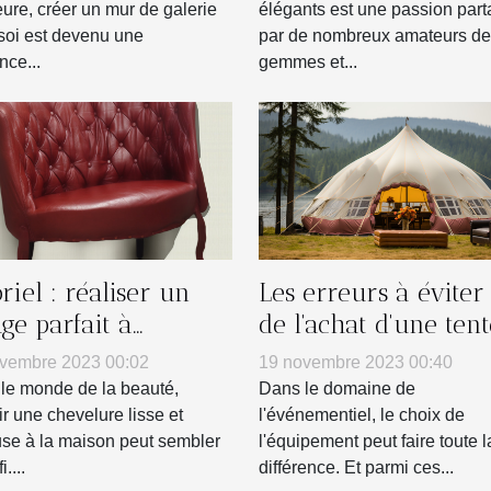
eure, créer un mur de galerie
élégants est une passion par
soi est devenu une
par de nombreux amateurs de
nce...
gemmes et...
riel : réaliser un
Les erreurs à éviter 
age parfait à
de l'achat d'une tent
icile
gonflable pour votr
vembre 2023 00:02
19 novembre 2023 00:40
entreprise
le monde de la beauté,
Dans le domaine de
ir une chevelure lisse et
l'événementiel, le choix de
se à la maison peut sembler
l'équipement peut faire toute l
....
différence. Et parmi ces...