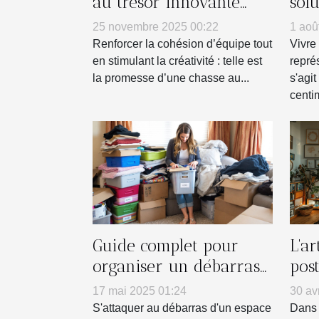
au trésor innovante
sol
pour renforcer l'esprit
pet
25 novembre 2025 00:22
1 aoû
d'équipe
Renforcer la cohésion d’équipe tout
Vivre
en stimulant la créativité : telle est
repré
la promesse d’une chasse au...
s'agi
centim
Guide complet pour
L'a
organiser un débarras
pos
efficace de votre espace
mur
17 mai 2025 01:24
30 av
S'attaquer au débarras d'un espace
Dans 