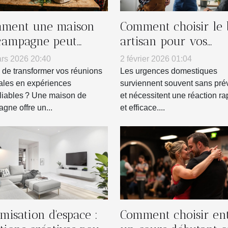
ment une maison
Comment choisir le
campagne peut
artisan pour vos
nsformer vos
urgences domestiqu
rs 2026 20:40
2 février 2026 01:04
nions familiales ?
 de transformer vos réunions
Les urgences domestiques
iales en expériences
surviennent souvent sans pré
liables ? Une maison de
et nécessitent une réaction ra
gne offre un...
et efficace....
misation d'espace :
Comment choisir en