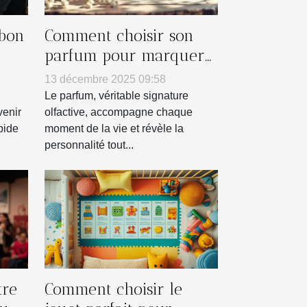
 bon
Comment choisir son
parfum pour marquer
es ?
chaque saison ?
13 décembre 2025 09:58
Le parfum, véritable signature
venir
olfactive, accompagne chaque
pide
moment de la vie et révèle la
personnalité tout...
tre
Comment choisir le