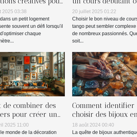
utions créatives pour
un cours débutant 
its logements
intermédiaire en ta
t 2025 03:38
20 juillet 2025 01:22
?
 dans un petit logement
Choisir le bon niveau de cour
sente souvent un défi lorsqu'il
tango peut sembler complexe
t d'optimiser chaque
de nombreux passionnés. Que
ètre...
soit...
rt de combiner des
Comment identifier 
ters pour créer un
choisir des bijoux e
 de galerie chez soi
vraies pierres
ril 2025 11:00
18 août 2024 00:40
naturelles
le monde de la décoration
La quête de bijoux authentiqu