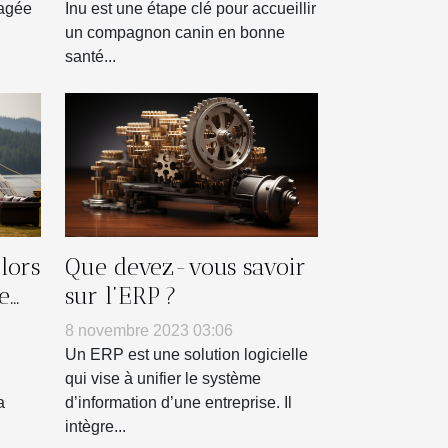
tagée
Inu est une étape clé pour accueillir
un compagnon canin en bonne
santé...
lors
Que devez-vous savoir
e
sur l’ERP ?
e
8 novembre 2023 03:06
Un ERP est une solution logicielle
qui vise à unifier le système
a
d’information d’une entreprise. Il
intègre...