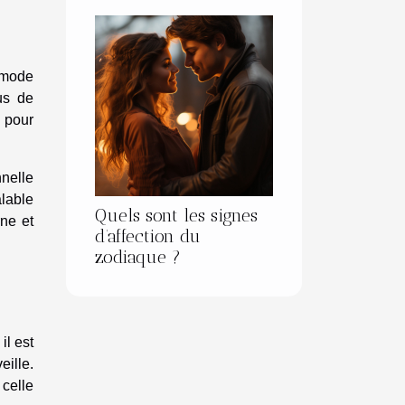
n mode
us de
s pour
nnelle
alable
Quels sont les signes
rne et
d’affection du
zodiaque ?
il est
eille.
 celle