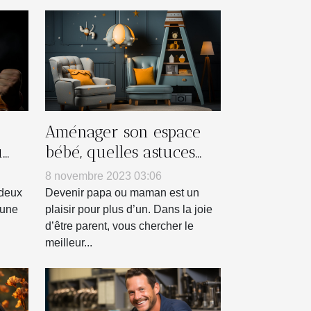
Aménager son espace
u
bébé, quelles astuces
pour déco ?
8 novembre 2023 03:06
 deux
Devenir papa ou maman est un
 une
plaisir pour plus d’un. Dans la joie
d’être parent, vous chercher le
meilleur...