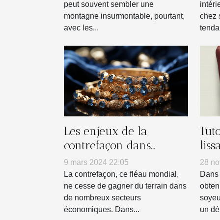
peut souvent sembler une
intéri
montagne insurmontable, pourtant,
chez 
avec les...
tenda
Les enjeux de la
Tuto
contrefaçon dans
liss
l'industrie de la
dom
9 mars 2024 22:05
28 no
bijouterie
La contrefaçon, ce fléau mondial,
Dans 
ne cesse de gagner du terrain dans
obten
de nombreux secteurs
soyeu
économiques. Dans...
un défi