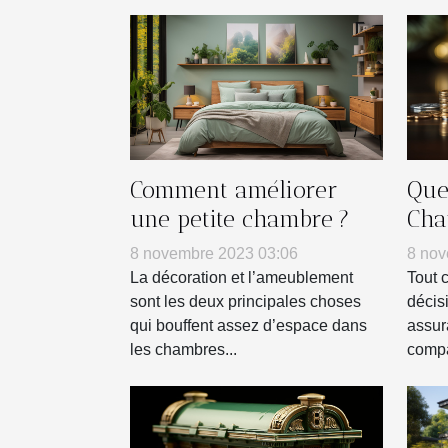
Comment améliorer
Que 
une petite chambre ?
Cha
term
8 novembre 2023 03:06
8 nov
d’u
La décoration et l’ameublement
Tout 
d’a
sont les deux principales choses
décis
qui bouffent assez d’espace dans
assur
les chambres...
compa