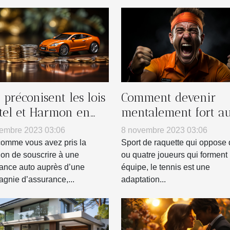
préconisent les lois
Comment devenir
tel et Harmon en
mentalement fort a
es de résiliation
tennis ?
embre 2023 03:06
8 novembre 2023 03:06
n contrat
comme vous avez pris la
Sport de raquette qui oppose
ssurance auto ?
ion de souscrire à une
ou quatre joueurs qui forment
ance auto auprès d’une
équipe, le tennis est une
gnie d’assurance,...
adaptation...