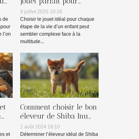
ou
jouet parfait pour
ngo
chaque âge ?
9 juillet 2025 10:18
s de
Choisir le jouet idéal pour chaque
 pour
étape de la vie d’un enfant peut
 l’on
sembler complexe face à la
multitude...
et
Comment choisir le bon
n
éleveur de Shiba Inu
pour vous
1 août 2024 16:10
es et
Déterminer l’éleveur idéal de Shiba