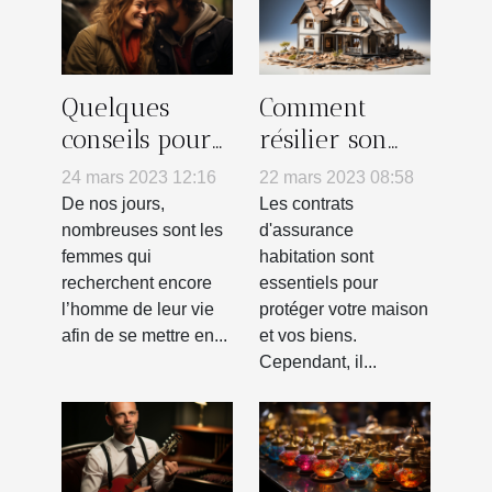
Quelques
Comment
conseils pour
résilier son
trouver
contrat
24 mars 2023 12:16
22 mars 2023 08:58
l’homme de
Assurance
De nos jours,
Les contrats
votre vie
Habitation ?
nombreuses sont les
d'assurance
femmes qui
habitation sont
recherchent encore
essentiels pour
l’homme de leur vie
protéger votre maison
afin de se mettre en...
et vos biens.
Cependant, il...