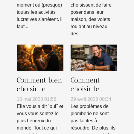
moment où (presque)
choisissent de faire
toutes les activités
poser dans leur
lucratives s'arrêtent. Il
maison, des volets
faut...
roulant au niveau
des...
Comment bien
Comment
choisir le
choisir le
photographe
meilleur
10 mai 2023 01:56
29 avril 2023 00:34
de son
plombier à
Elle vous a dit "oui" et
Les problèmes de
mariage ?
proximité pour
vous vous sentez le
plomberie ne sont
plus heureux du
pas faciles à
vos besoins en
monde. Tout ce qui
résoudre. De plus, ils
plomberie ?