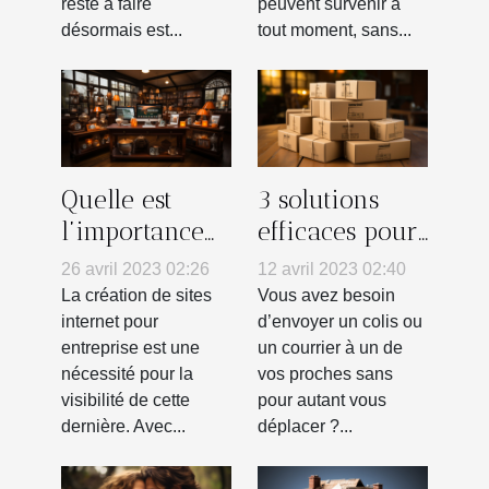
reste à faire
peuvent survenir à
désormais est...
tout moment, sans...
Quelle est
3 solutions
l’importance
efficaces pour
d’un site
envoyer un
26 avril 2023 02:26
12 avril 2023 02:40
internet
colis par la
La création de sites
Vous avez besoin
vitrine pour
poste en
internet pour
d’envoyer un colis ou
entreprise est une
un courrier à un de
son entreprise
France
nécessité pour la
vos proches sans
?
visibilité de cette
pour autant vous
dernière. Avec...
déplacer ?...