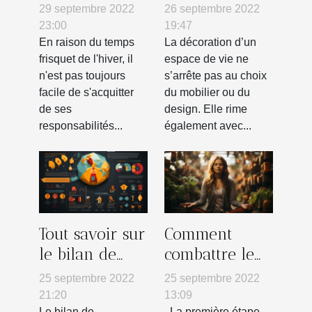
pourquoi
tableau mural
29 septembre 2022
26 septembre 2022
l'utiliser ?
23:00
19:47
En raison du temps
La décoration d’un
frisquet de l'hiver, il
espace de vie ne
n'est pas toujours
s’arrête pas au choix
facile de s'acquitter
du mobilier ou du
de ses
design. Elle rime
responsabilités...
également avec...
Tout savoir sur
Comment
le bilan de
combattre le
compétences
stress
25 septembre 2022
25 septembre 2022
21:20
13:09
Le bilan de
La première étape