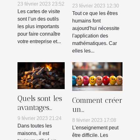
visites faire à
des
23 février 2023 23:52
23 février 2023 12:30
Lyon ?
mathématiques
Les cartes de visite
Tout ce que les êtres
sont l’un des outils
humains font
les plus importants
aujourd'hui nécessite
pour faire connaître
l'application des
votre entreprise et...
mathématiques. Car
elles les...
Quels sont les
Comment créer
avantages
un
d’utiliser le
environnement
9 février 2023 21:24
8 février 2023 17:08
chauffage au
d’apprentissage
Dans toutes les
L’enseignement peut
bois ?
maisons, il est
grâce à la
être difficile. Les