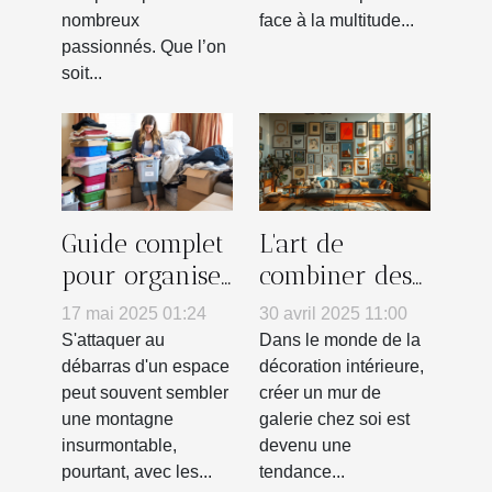
nombreux
face à la multitude...
passionnés. Que l’on
soit...
Guide complet
L'art de
pour organiser
combiner des
un débarras
posters pour
17 mai 2025 01:24
30 avril 2025 11:00
efficace de
créer un mur
S'attaquer au
Dans le monde de la
votre espace
de galerie
débarras d'un espace
décoration intérieure,
peut souvent sembler
créer un mur de
chez soi
une montagne
galerie chez soi est
insurmontable,
devenu une
pourtant, avec les...
tendance...