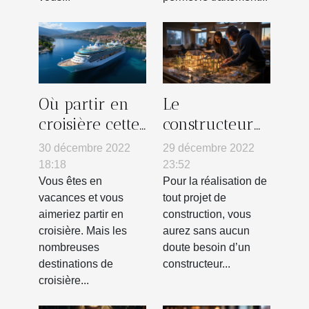
Où partir en
Le
croisière cette
constructeur
année ?
immobilier :
30 décembre 2022
29 décembre 2022
comment le
18:18
23:52
choisir ?
Vous êtes en
Pour la réalisation de
vacances et vous
tout projet de
aimeriez partir en
construction, vous
croisière. Mais les
aurez sans aucun
nombreuses
doute besoin d’un
destinations de
constructeur...
croisière...