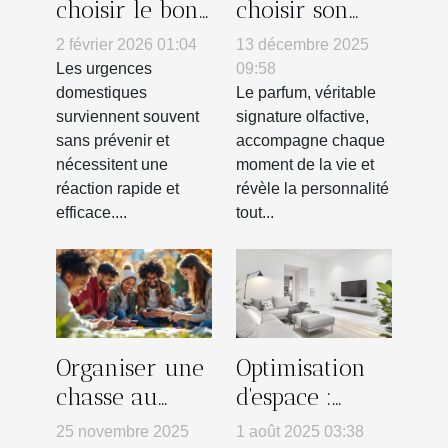
choisir le bon
choisir son
artisan pour
parfum pour
2 février 2026 01:04
13 décembre 2025
vos urgences
marquer
Les urgences
09:58
domestiques ?
chaque saison
domestiques
Le parfum, véritable
surviennent souvent
signature olfactive,
?
sans prévenir et
accompagne chaque
nécessitent une
moment de la vie et
réaction rapide et
révèle la personnalité
efficace....
tout...
Organiser une
Optimisation
chasse au
d'espace :
trésor
solutions
25 novembre 2025
1 août 2025 03:38