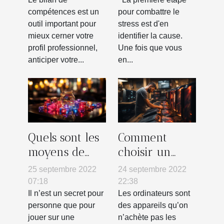
compétences est un
pour combattre le
outil important pour
stress est d'en
mieux cerner votre
identifier la cause.
profil professionnel,
Une fois que vous
anticiper votre...
en...
Quels sont les
Comment
moyens de
choisir un
réussir à se
ordinateur ?
25 septembre 2022
24 septembre 2022
connecter à
07:18
22:38
une
Il n’est un secret pour
Les ordinateurs sont
personne que pour
des appareils qu’on
plateforme de
jouer sur une
n’achète pas les