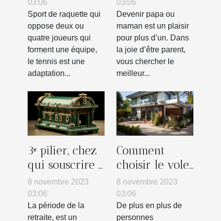
fort au
pour déco ?
03:06
03:06
tennis ?
Sport de raquette qui
Devenir papa ou
oppose deux ou
maman est un plaisir
quatre joueurs qui
pour plus d’un. Dans
forment une équipe,
la joie d’être parent,
le tennis est une
vous chercher le
adaptation...
meilleur...
3ᵉ pilier, chez
Comment
qui souscrire :
choisir le volet
la banque
roulant le plus
8 novembre 2023
8 novembre 2023
adapté à votre
03:06
03:06
maison ?
La période de la
De plus en plus de
retraite, est un
personnes