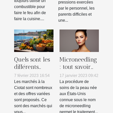
toujours utilisé un
pressions exercées
psychologie
combustible pour
par le personnel, les
positive
faire le feu afin de
parents difficiles et
faire la cuisine....
une...
Quels sont les
Microneedling
différents
: tout savoir
types de
sur ce soin du
7 février 2023 16:54
17 janvier 2023 09:42
marchés
visage
Les marchés à la
La procédure de
ouverts à la
Ciotat sont nombreux
soins de la peau née
et des offres variées
aux États-Unis
Ciotat ?
sont proposés. Ce
connue sous le nom
sont des marchés qui
de microneedling
vous...
permet le traitement...