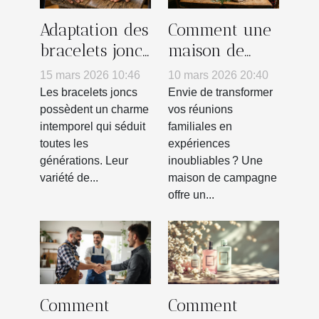
Adaptation des
Comment une
bracelets joncs
maison de
aux diverses
campagne
15 mars 2026 10:46
10 mars 2026 20:40
personnalités
peut
Les bracelets joncs
Envie de transformer
transformer
possèdent un charme
vos réunions
intemporel qui séduit
familiales en
vos réunions
toutes les
expériences
familiales ?
générations. Leur
inoubliables ? Une
variété de...
maison de campagne
offre un...
Comment
Comment