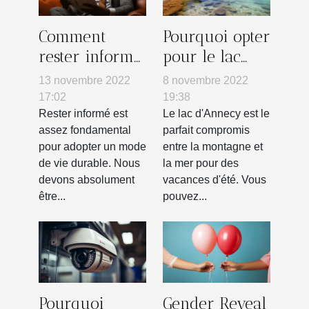
Comment
Pourquoi opter
rester informé
pour le lac
?
d'Annecy ?
13 novembre 2022
8 novembre 2022
17:02
19:38
Rester informé est
Le lac d'Annecy est le
assez fondamental
parfait compromis
pour adopter un mode
entre la montagne et
de vie durable. Nous
la mer pour des
devons absolument
vacances d'été. Vous
être...
pouvez...
Pourquoi
Gender Reveal