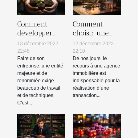
Comment
Comment
développer
choisir une
une stratégie
agence
13 décembre 2022
12 décembre 2022
RSE ?
immobilière ?
22:48
22:10
Faire de son
De nos jours, le
entreprise, une entité
recours à une agence
majeure et de
immobilière est
renommée exige
indispensable pour la
beaucoup de travail
réalisation d’une
et de techniques.
transaction...
C'est...