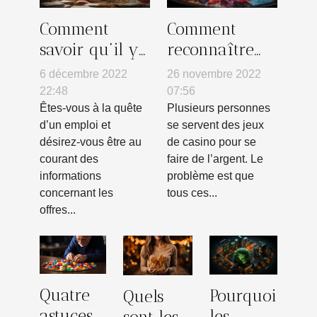
Comment
Comment
savoir qu’il y
reconnaître
a une offre
les casinos
6 décembre 2022
26 novembre 2022
d’emploi
non fiables ?
22:48
07:56
disponible ?
Êtes-vous à la quête
Plusieurs personnes
d’un emploi et
se servent des jeux
désirez-vous être au
de casino pour se
courant des
faire de l’argent. Le
informations
problème est que
concernant les
tous ces...
offres...
Quatre
Pourquoi
Quels
astuces
les
sont les