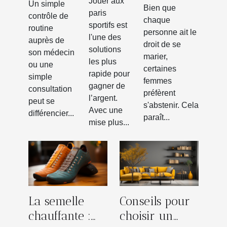
réussir
Jouer aux
urgence
Un simple
célibataire
Bien que
paris
ces
contrôle de
médicale
chaque
?
sportifs est
routine
paris
personne ait le
?
l'une des
auprès de
sportifs
droit de se
solutions
son médecin
marier,
les plus
ou une
certaines
rapide pour
simple
femmes
gagner de
consultation
préfèrent
l’argent.
peut se
s'abstenir. Cela
Avec une
différencier...
paraît...
mise plus...
La semelle
Conseils pour
chauffante :
choisir un