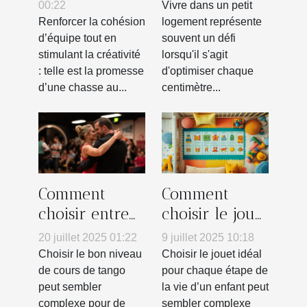
innovante
créatives pour
00:22
Vivre dans un petit
pour renforcer
petits
Renforcer la cohésion
logement représente
d’équipe tout en
souvent un défi
l'esprit
logements
stimulant la créativité
lorsqu'il s'agit
d'équipe
: telle est la promesse
d'optimiser chaque
d’une chasse au...
centimètre...
Comment
Comment
choisir entre
choisir le jouet
un cours
parfait pour
20 juillet 2025 01:22
9 juillet 2025 10:18
débutant ou
chaque âge ?
Choisir le bon niveau
Choisir le jouet idéal
intermédiaire
de cours de tango
pour chaque étape de
peut sembler
la vie d’un enfant peut
en tango ?
complexe pour de
sembler complexe