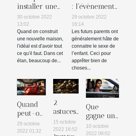
installer une
: l’évènement
alarme
pour
30 octobre 2022
29 octobre 2022
caméra dans
découvrir le
13:02
16:14
sa maison ?
sexe d’un
Quand on construit
Les futurs parents ont
une nouvelle maison,
généralement hâte de
enfant
l'idéal est d'avoir tout
connaitre le sexe de
ce qu'il faut. Dans cet
l’enfant. Ceci pour
élan, beaucoup de...
apprêter bien de
choses...
2
Quand
Que
astuces
peut-on
gagne une
efficace
parler
15 octobre
femme
29 octobre
10 octobre
pour
2022 16:52
d'une
2022 01:32
qui reste
2022 08:02