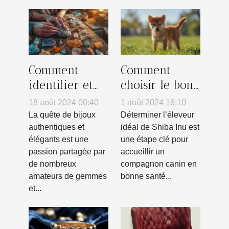
Comment
Comment
identifier et
choisir le bon
choisir des
éleveur de
18 août 2024 00:40
1 août 2024 16:10
bijoux en
Shiba Inu
La quête de bijoux
Déterminer l’éleveur
vraies pierres
pour vous
authentiques et
idéal de Shiba Inu est
élégants est une
une étape clé pour
naturelles
passion partagée par
accueillir un
de nombreux
compagnon canin en
amateurs de gemmes
bonne santé...
et...