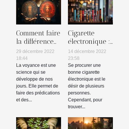
Comment faire
Cigarette
la différence
électronique :
entre un faux
où trouver la
29 décembre 2022
14 décembre 2022
et un vrai
meilleure ?
18:44
23:58
voyant ?
La voyance est une
Se procurer une
science qui se
bonne cigarette
développe de nos
électronique est le
jours. Elle permet de
désir de plusieurs
faire des prédications
personnes.
et des...
Cependant, pour
trouver...