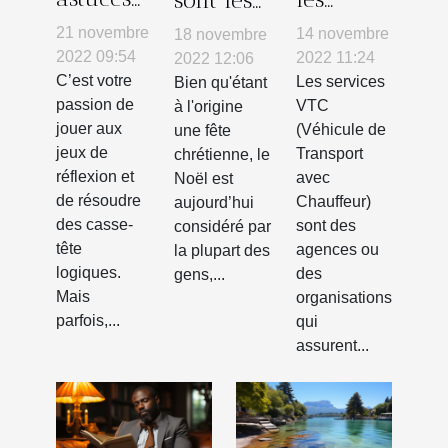
efficaces
services
meilleurs
21 novembre
14 novembre
18 novembre
pour
de VTC ?
cadeaux
2022 09:54
2022 11:24
2022 12:06
résoudre
C’est votre
Les services
pour le
Bien qu'étant
passion de
VTC
à l'origine
les
Noël ?
jouer aux
(Véhicule de
une fête
casse-
jeux de
Transport
chrétienne, le
tête
réflexion et
avec
Noël est
logiques
de résoudre
Chauffeur)
aujourd’hui
des casse-
sont des
considéré par
tête
agences ou
la plupart des
logiques.
des
gens,...
Mais
organisations
parfois,...
qui
assurent...