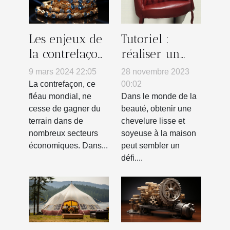
Les enjeux de
Tutoriel :
la contrefaçon
réaliser un
dans
lissage parfait
9 mars 2024 22:05
28 novembre 2023
l'industrie de
à domicile
La contrefaçon, ce
00:02
la bijouterie
fléau mondial, ne
Dans le monde de la
cesse de gagner du
beauté, obtenir une
terrain dans de
chevelure lisse et
nombreux secteurs
soyeuse à la maison
économiques. Dans...
peut sembler un
défi....