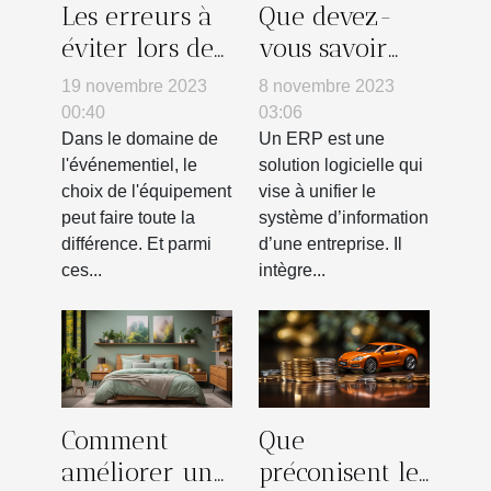
Les erreurs à
Que devez-
éviter lors de
vous savoir
l'achat d'une
sur l’ERP ?
19 novembre 2023
8 novembre 2023
tente gonflable
00:40
03:06
pour votre
Dans le domaine de
Un ERP est une
l'événementiel, le
solution logicielle qui
entreprise
choix de l'équipement
vise à unifier le
peut faire toute la
système d’information
différence. Et parmi
d’une entreprise. Il
ces...
intègre...
Comment
Que
améliorer une
préconisent les