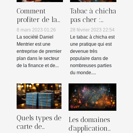
Comment
Tabac à chicha
profiter de la
pas cher :
société DANIEL
comment
8 mars 2023 01:26
28 février 2023 22:54
MENTRIER ?
reconnaître
La société Daniel
Le tabac à chicha est
un produit de
Mentrier est une
une pratique qui est
entreprise de premier
devenue très
qualité ?
plan dans le secteur
populaire dans de
de la finance et de...
nombreuses parties
du monde....
Quels types de
Les domaines
carte de
d'application